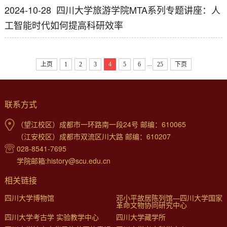
2024-10-28
四川大学旅游学院MTA系列专题讲座：人
工智能时代如何提高科研效率
...
上页
1
2
3
4
5
6
25
下页
联系方式
（望江校区）成都市一环路南一段24号 邮编：610065
（江安校区）成都市双流区川大路 邮编：610207
028-8541-7695
学院邮箱:history@scu.edu.cn
相关链接
四川大学博物馆
邓小平故居陈列馆—四川大学国家
革命文物协同研究中心
四川大学考古学 实验教学中心
四川大学藏学所