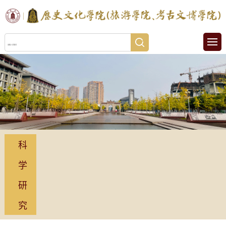
科
学
研
究