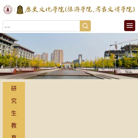
研
究
生
教
育