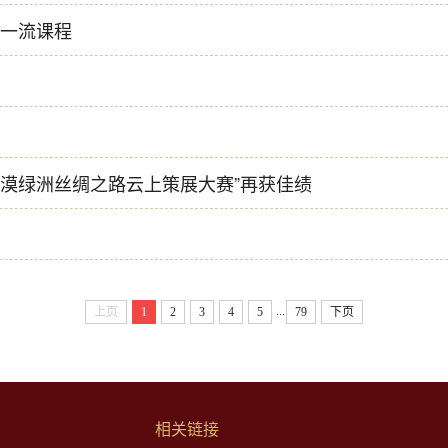
级一流课程
OM沙漠绿洲丝绸之路云上策展大赛”再获佳绩
...
上页
1
2
3
4
5
79
下页
相关链接