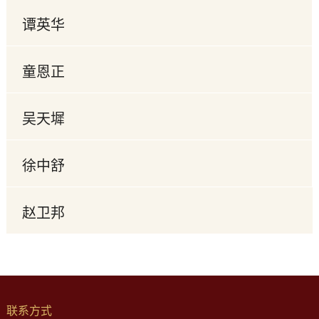
谭英华
童恩正
吴天墀
徐中舒
赵卫邦
联系方式