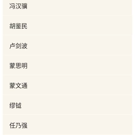
冯汉骥
胡鉴民
卢剑波
蒙思明
蒙文通
缪钺
任乃强