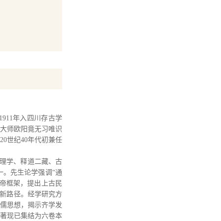
1911年入四川存古学
学大师欧阳竟无习唯识
0世纪40年代初兼任
理学、释道二藏、古
一。先生论学强调“通
帝框架，提出上古民
和新路径。经学研究方
儒思想，揭示齐学发
论著现已集结为六卷本