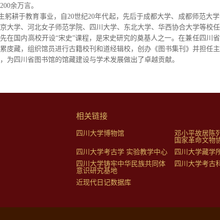
200余万言。
生躬耕于教育事业，自
20世纪20年代起，先后
于成都大学、成都师范大学
京大学、河北女子师范学院、四川大学、东北大学、华西协合大学等校任
先在国内高校开设“宋史”课程，是宋史研究的奠基人之一。在兼任四川
累庋藏，组织馆员进行古籍校刊和道经辑校，创办《图书集刊》并担任主
，为四川省图书馆的馆藏建设与学术发展做出了卓越贡献。
相关链接
四川大学博物馆
邓小平故居陈
国家革命文物
四川大学考古学 实验教学中心
四川大学藏学
四川大学铸牢中华民族共同体
四川大学考古
意识研究基地
近现代日记数据库