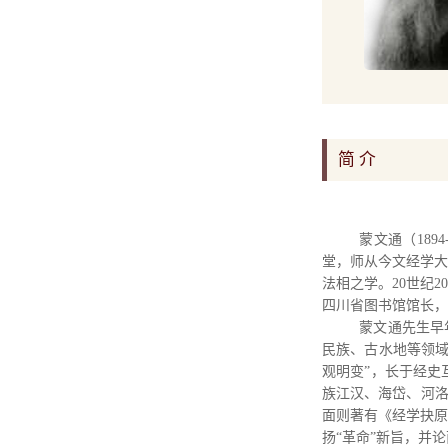
简 介
蒙文通（189
堂，师从今文经学大
法相之学。20世纪
四川省图书馆馆长，
蒙文通先生早
民族、古水地等领域
观明变”，长于经史
族江汉、海岱、河洛
面则著有《经学抉原
扬“革命”新旨，并