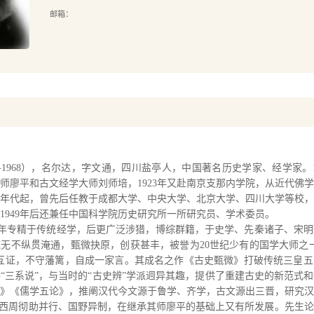
邮箱：
4-1968），名尔达，字文通，四川盐亭人，中国著名历史学家、经学家。
师廖平和古文经学大师刘师培，1923年又赴南京支那内学院，从近代佛
20年代起，曾先后任教于成都大学、中央大学、北京大学、四川大学等校，2
1949年后还兼任中国科学院历史研究所一所研究员、学术委员。
年专精于传统经学，后更广泛涉猎，博综群籍，于史学、先秦诸子、宋明
无不纵贯淹通，甄微抉原，创获甚丰，被誉为20世纪少有的国学大师之
互证，不守藩篱，自成一家言。其成名之作《古史甄微》打破传统三皇五
“三系说”，与当时的“古史辨”学派迥异其趣，提供了重建古史的新范式
》《儒学五论》，推阐汉代今文源于鲁学、齐学，古文源出三晋，研究汉
论西周彻助并行、国野异制，在继承其师廖平的基础上又有所发展。先生