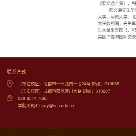
《蒙文通全集》，积
蒙文通先生毕
大学、河南大学、北
大任教期间，先生率
生大量采集图书、积
美图书馆的国际交流
联系方式
（望江校区）成都市一环路南一段24号 邮编：610065
（江安校区）成都市双流区川大路 邮编：610207
028-8541-7695
学院邮箱:history@scu.edu.cn