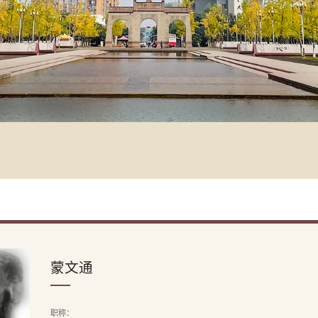
蒙文通
职称：