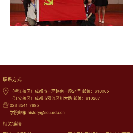
联系方式
（望江校区）成都市一环路南一段24号 邮编：610065
（江安校区）成都市双流区川大路 邮编：610207
028-8541-7695
学院邮箱:history@scu.edu.cn
相关链接