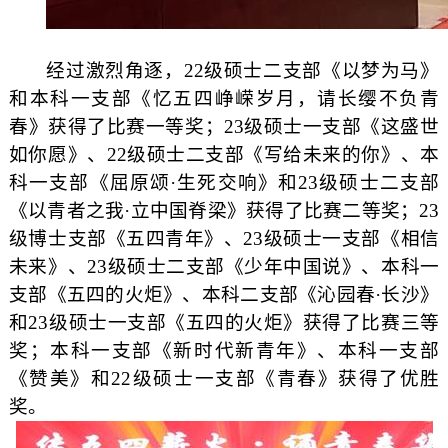
经过激烈角逐，
22
级硕士二支部《以梦为马》
和本科一支部《忆五四峥嵘岁月，请长缨不负青
春》获得了比赛一等奖；
23
级硕士一支部《这盛世
如你愿》、
22
级硕士二支部《写给未来的你》、本
科一支部《屈原颂
·
生死交响》和
23
级硕士二支部
《以青者之我
·
立中国脊梁》获得了比赛二等奖；
23
级博士支部《五四青年》、
23
级硕士一支部《相信
未来》、
23
级硕士二支部《少年中国说》、本科一
支部《五四的火炬》、本科二支部《沁园春
·
长沙》
和
23
级硕士一支部《五四的火炬》获得了比赛三等
奖；本科一支部《新时代新青年》、本科一支部
《赞美》和
22
级硕士一支部《青春》获得了优胜
奖。