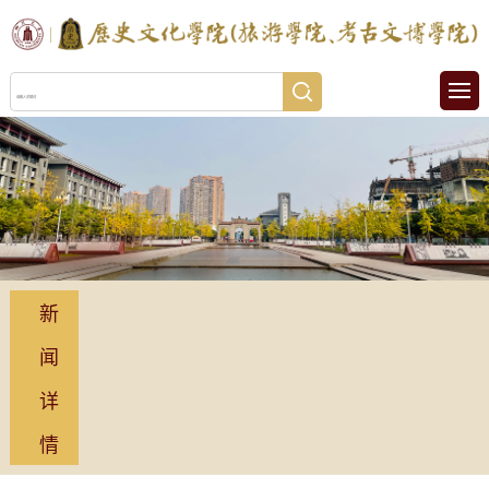
新
闻
详
情