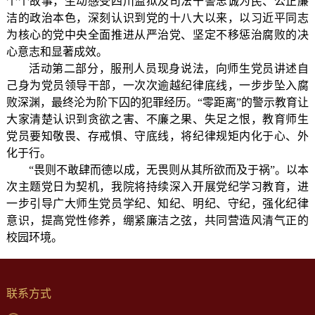
个个故事，生动感受四川监狱及司法干警忠诚为民、公正廉
洁的政治本色，深刻认识到党的十八大以来，以习近平同志
为核心的党中央全面推进从严治党、坚定不移惩治腐败的决
心意志和显著成效。
活动第二部分，服刑人员现身说法，向师生党员讲述自
己身为党员领导干部，一次次逾越纪律底线，一步步坠入腐
败深渊，最终沦为阶下囚的犯罪经历。“零距离”的警示教育让
大家清楚认识到贪欲之害、不廉之果、失足之恨，教育师生
党员要知敬畏、存戒惧、守底线，将纪律规矩内化于心、外
化于行。
“畏则不敢肆而德以成，无畏则从其所欲而及于祸”。以本
次主题党日为契机，我院将持续深入开展党纪学习教育，进
一步引导广大师生党员学纪、知纪、明纪、守纪，强化纪律
意识，提高党性修养，绷紧廉洁之弦，共同营造风清气正的
校园环境。
联系方式