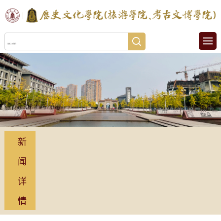
新
闻
详
情