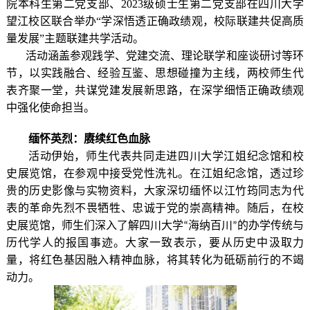
院本科生第二党支部、2023级硕士生第二党支部在四川大学
望江校区联合举办“学深悟透正确政绩观，校际联建共促高质
量发展”主题联建共学活动。
活动涵盖参观
践学
、党建交流、理论
联
学和座谈研讨等环
节，以实践融合、经验互鉴、思想碰撞为主线，两校师生代
表齐聚一堂，共
谋党建发展新思路
，在
深学细悟
正确政绩观
中强化使命担当。
缅怀
英
烈：
赓续
红色
血脉
活动伊始，师生代表共同
走进
四川大学江姐纪念馆和校
史
展览
馆
，
在参观中接受党性洗礼
。在江姐纪念馆，
透过
珍
贵的历史影像与实物资料，
大家
深切缅怀以江竹筠同志为代
表的革命先烈不畏牺牲、忠诚于党的崇高精神。
随后，
在校
史
展览
馆，师生们深入了解四川大学
海纳百川
的办学传统与
“
”
历代学人的报国事迹。大家一致表示，要从历史中汲取力
量，将红色基因融入
精神
血脉，
将其
转化为砥砺前行的不竭
动力。