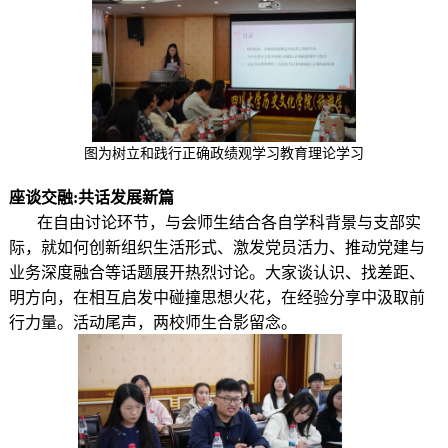
图为树立和践行正确政绩观学习教育理论学习
座谈交融
:
共话
发展
新篇
在自由讨论
环节
，与会师生结合各自学科背景与支部实
际，就如何创新组织生活形式、激发党员活力、推动党建与
业务深度融合等话题展开
热烈讨论
。
大家谈认识、找差距、
明方向，在相互启发中碰撞思想火花，在经验分享中汲取前
行力量。
活动尾声，两校师生合影留念
。