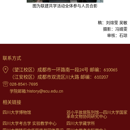
图为联建共学活动全体参与人员合影
稿：刘煊莹 吴敏
摄影：冯婧雯
审核：石琼
联系方式
（望江校区）成都市一环路南一段24号 邮编：610065
（江安校区）成都市双流区川大路 邮编：610207
028-8541-7695
学院邮箱:history@scu.edu.cn
相关链接
四川大学博物馆
邓小平故居陈列馆—四川大学国家
革命文物协同研究中心
四川大学考古学 实验教学中心
四川大学藏学所