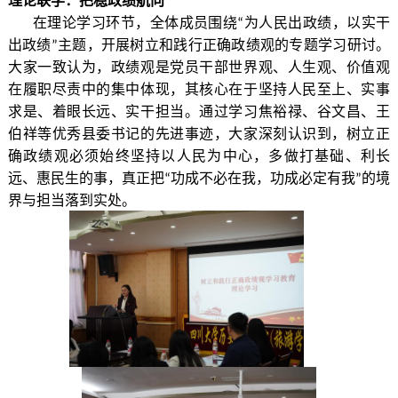
理论
联
学：把稳政绩
航向
在理论学习环节，全体成员围绕
为人民出政绩，以实干
“
出政绩
主题，开展树立和践行正确政绩观的专题学习
研讨
。
”
大家一致认为，
政绩观是党员干部世界观、人生观、价值观
在履职尽责中的集中体现，其核心在于坚持人民至上、实事
求是、着眼长远、实干担当。通过学习焦裕禄、谷文昌、王
伯祥等优秀县委书记的先进事迹，大家深刻认识到，树立正
确政绩观
必须始终
坚持以人民为中心，多做打基础、利长
远、惠民生的事，真正把
功成不必在我，功成必定有我
的境
“
”
界与担当落到实处。