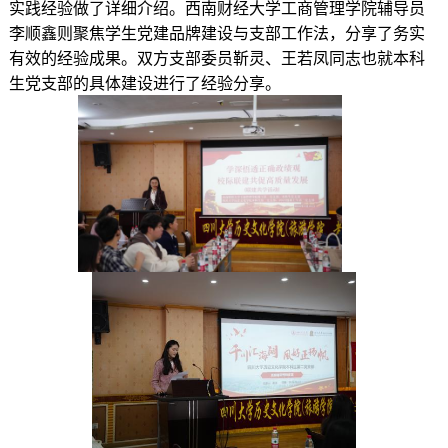
实践经验
做了详细介绍
。西南财经大学工商管理学院辅导员
李顺鑫则聚焦学生党建品牌建设与支部工作法，分享了
务实
有效的经验成果
。双方支部委员
靳灵
、
王若凤
同志
也
就
本科
生党支部的具体建设进行了
经验
分享
。