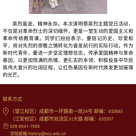
英烈虽逝，精神永存。本次清明祭英烈主题党日活动，
不仅是对革命烈士的深切缅怀，更是一堂生动的爱国主义和
革命传统教育课。同学们纷纷表示，要铭记历史、珍爱和
平，将对先烈的崇敬之情转化为奋发前行的实际行动。作为
新时代青年，要进一步坚定理想信念，传承爱国精神与革命
基因，以更加饱满的热情、更扎实的本领，积极投身中华民
族伟大复兴的壮阔征程，让红色基因在新时代焕发更加璀璨
的光芒。
联系方式
（望江校区）成都市一环路南一段24号 邮编：610065
（江安校区）成都市双流区川大路 邮编：610207
028-8541-7695
学院邮箱:history@scu.edu.cn