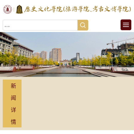
新
闻
详
情