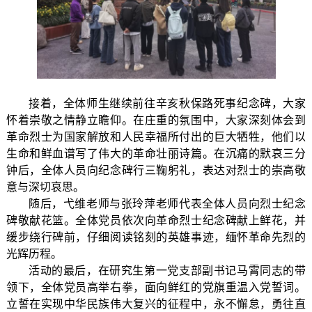
接着，
全体师生继续前往辛亥秋保路死事纪念碑
，
大家
怀着崇敬之情静立瞻仰。
在庄重的氛围中，大家深刻体会到
革命烈士为国家解放和人民幸福所付出的巨大牺牲，他们以
生命和鲜血谱写了伟大的革命壮丽诗篇。在沉痛的默哀三分
钟后，全体人员向纪念碑行三鞠躬礼，表达对烈士的崇高敬
意与深切哀思。
随后，弋维老师与张玲萍老师代表全体人员向烈士纪念
碑敬献花篮。全体党员依次向革命烈士纪念碑献上鲜花，并
缓步绕行碑前，仔细阅读铭刻的英雄事迹，缅怀革命先烈的
光辉历程。
活动的最后，在研究生第一党支部副书记马霄同志的带
领下，全体党员高举右拳，面向鲜红的党旗重温入党誓词。
立誓在实现中华民族伟大复兴的征程中，永不懈怠，勇往直