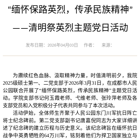
“缅怀保路英烈，传承民族精神”
——清明祭英烈主题党日活动
发布日期：2026年04月03日
作者：
来源：
为赓续红色血脉、
汲取精神力量，时值清明前夕，我院
2025级硕士第一、二党支部于2026年3月31日，在成都市人民
公园联合开展了“缅怀保路英烈，传承民族精神”主题党日活
动。学院支部书记何玉霞老师、弋维老师、张玲萍老师及各
支部党员和入党积极分子代表共同参与了本次活动。
活动
伊始
，全体师生齐聚于
人民公园东门
川军抗日阵亡
将士
纪念碑前
。第二党支部副书记唐嘉倪同志为大家
详细
讲
述了
纪念碑的建立历程
与历史意义
。
该纪念碑旨在缅怀抗日
战争中英勇牺牲的64万川军，铭刻着他们为捍卫国家独立与