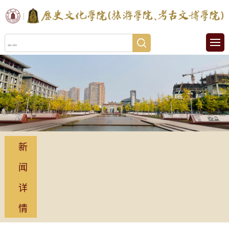
新
闻
详
情