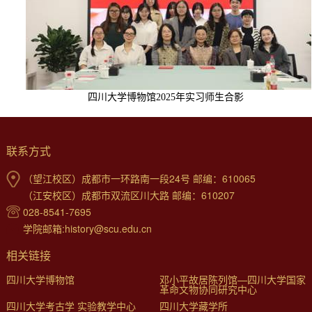
四川大学博物馆
2025
年实习师生合影
联系方式
（望江校区）成都市一环路南一段24号 邮编：610065
（江安校区）成都市双流区川大路 邮编：610207
028-8541-7695
学院邮箱:history@scu.edu.cn
相关链接
四川大学博物馆
邓小平故居陈列馆—四川大学国家
革命文物协同研究中心
四川大学考古学 实验教学中心
四川大学藏学所