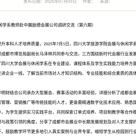
发布日期：2025年07月03日
作者：
来源：
闲学系教师赴中展励德会展公司调研交流
（
第
六
期
）
提升本科人才培养质量，
年
月
日，四川大学旅游学院会展与休闲学
2025
7
1
原成都市博览局副局长马泽林共同参与交流，三方围绕新时代会展行业发
了四川大学会展与休闲学系在专业建设、课程体系及学生实践能力培养方
走进企业一线，了解当前市场对人才知识结构、专业技能和综合素质的具
李明财结合公司承办大型展会、赛事活动的丰富经验，详细分析了成都会
营管理、营销推广等传统技能的人才，更亟需精通数字化技术应用、熟悉
作，为学生提供实习实践平台，共同探索订单式培养、项目制教学等合作
理与政策引领的角度，分享了成都市会展业中长期发展规划及对人才支撑
怀，鼓励教学环节更多地引入真实案例与业界专家，缩短学生从校园到行