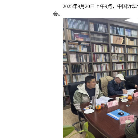
2
02
5
年
9
月
20
日
上
午
9
点，中国近现
会。