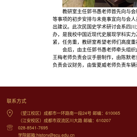
教研室主任郭书愚老师首先向与会
等事项的初步安排与未竟事宜向与会人
出建议。此次民国史学术研讨会系四川
办，是我校中国近现代史展现学科实力
紧，任务重，教研室希望老师们高度重
会后，由主任郭书愚老师牵头组织
王梅老师负责会议手册制作，由陈默老
负责会议财务，由訾夏威老师负责车辆
联系方式
（望江校区）成都市一环路南一段24号 邮编：610065
（江安校区）成都市双流区川大路 邮编：610207
028-8541-7695
学院邮箱:history@scu.edu.cn