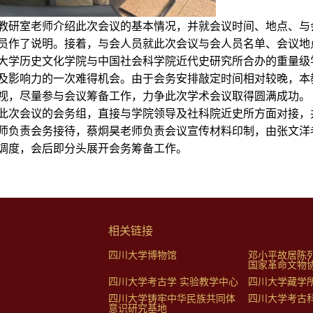
教研室老师介绍此次会议的基本情况，并就会议时间、地点、与
员作了说明。接着，与会人员就此次会议与会人员名单、会议地
大学历史文化学院与中国社会科学院近代史研究所合办的重量级
及影响力的一次难得机会。由于会务安排敲定时间相对较晚，本
视，尽量参与会议筹备工作，力争此次学术会议取得圆满成功。
此次会议的会务组，直接与学院领导及社科院近史所方面对接，
师负责会务接待，蔡炯昊老师负责会议宣传材料印制，由张文洋
调度，会后即分头展开会务筹备工作。
相关链接
四川大学博物馆
邓小平故居陈
国家革命文物
四川大学考古学 实验教学中心
四川大学藏学
四川大学铸牢中华民族共同体
四川大学考古
意识研究基地