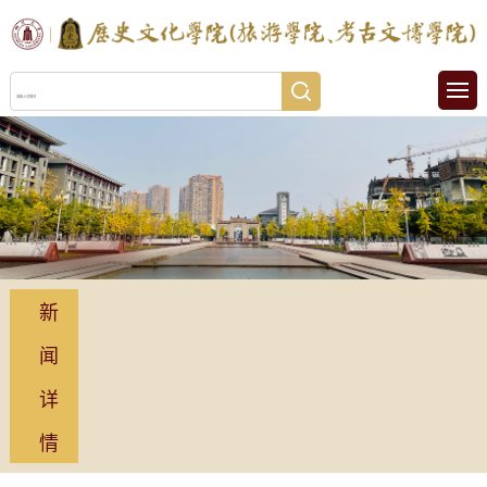
新
闻
详
情