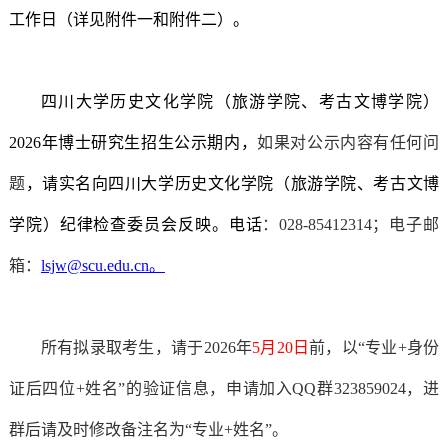
工作日（详见附件一和附件二）。
四川大学历史文化学院（旅游学院、考古文博学院）
202
6
年博士研究生招生公示期内，
如果对公示内容有任何问
题
，请实名向四川大学历史文化学院（旅
游学院、考古文博
学院）纪律检查委员会反映。电话
：
028-85412314
；电子邮
箱：
lsjw@scu.edu.cn
。
所有拟录取考生，请于
202
6
年
5
月
2
0
日
前，以“专业
+
身份
证后四位
+
姓名”的验证信息，申请加入
QQ
群
323859024
，进
群后请及时修改备注名为“专业
+
姓名”。