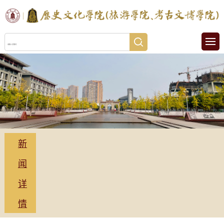
新
闻
详
情