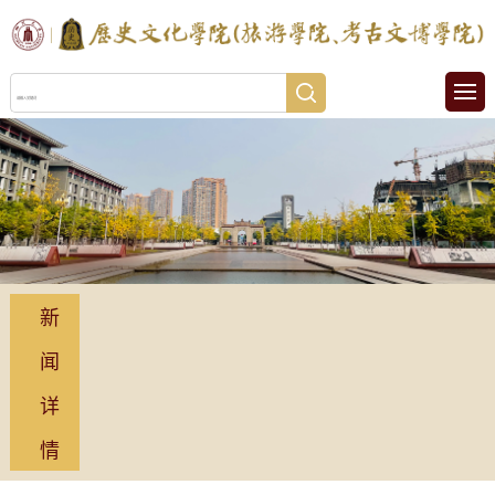
新
闻
详
情