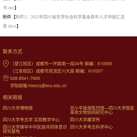
书.doc
】
附件【
附件3：2025年四川省哲学社会科学基金青年人才申报汇总
表.docx
】
联系方式
（望江校区）成都市一环路南一段24号 邮编：610065
（江安校区）成都市双流区川大路 邮编：610207
028-8541-7695
学院邮箱:history@scu.edu.cn
相关链接
四川大学博物馆
邓小平故居陈列馆—四川大学国家
革命文物协同研究中心
四川大学考古学 实验教学中心
四川大学藏学所
四川大学铸牢中华民族共同体意识
四川大学考古科学中心
研究基地