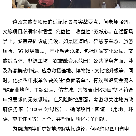
谈及文旅专项债的适配场景与实战要点，何老师强调，
文旅项目必须牢牢把握
“公益性 + 收益性” 双核心。在适配场
景上，涵盖基础设施建设，如景区道路、智慧停车场、旅游
厕所、5G 网络覆盖；产业融合领域，包括国家文化公园、文
旅综合体、非遗工坊、农旅融合示范园；公共服务方面，涉
及游客集散中心、应急救援基地、博物馆 / 文化馆升级等。同
时，他
提醒申报单位要关注
“
负面清单
”，有效规避资金流入
“
纯商业地产、主题公园、仿古城、宗教商业化项目
”
等不符合
申报要求
的
无效领域。在风险防控层面，需密切关注地方政
府债务率（
≤100% 为绿区），确保项目 “四证”（用地、环
评、施工许可等）齐全，并警惕同质化竞争问题。
为帮助同学们更好地理解实操路径，何老师以四川
省申