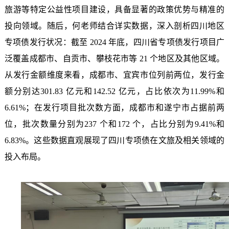
旅游等特定公益性项目建设，具备显著的政策优势与精准的
投向领域。随后，何老师结合详实数据，深入剖析四川地区
专项债发行状况：截至
2024 年底，四川省专项债发行项目广
泛覆盖成都市、自贡市、攀枝花市等 21 个地区及其他区域。
从发行金额维度来看，成都市、宜宾市位列前
两位
，发行金
额分别达
301.83 亿元
和
142.52 亿元，占比依次为11.99%
和
6.61%；在发行项目批次数方面，成都市
和
遂宁市占据前
两
位
，批次数量分别为
237 个
和
172 个，占比分别为9.41%
和
6.83%。这些数据直观展现了四川专项债在文旅及相关领域的
投入布局。