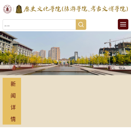
新
闻
详
情