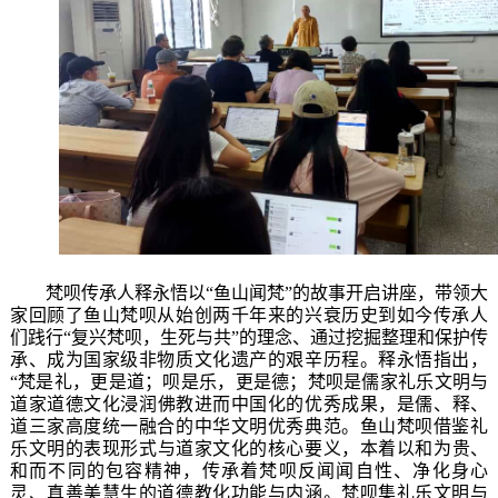
梵呗传承人释永悟以
“鱼山闻梵”的故事开启讲座，带领大
家回顾了鱼山梵呗从始创两千年来的兴衰历史到如今传承人
们践行“复兴梵呗，生死与共”的理念、通过挖掘整理和保护传
承、成为国家级非物质文化遗产的艰辛历程。释永悟
指出，
“梵是礼，更是道
；
呗是乐，更是德
；梵呗
是儒家
礼乐文明与
道家
道德
文化浸润
佛教进而中国化的优秀成果，是儒、释、
道三家高度统一
融合的中华文明优秀典范。鱼山梵呗借鉴礼
乐
文明的
表现形式
与道家文化的核心要义
，
本着以和为贵、
和而不同
的包容精神，
传承着
梵呗
反闻闻自性、
净化身心
灵、真善美慧生的
道德教化功能
与内涵。梵呗集礼乐文明与