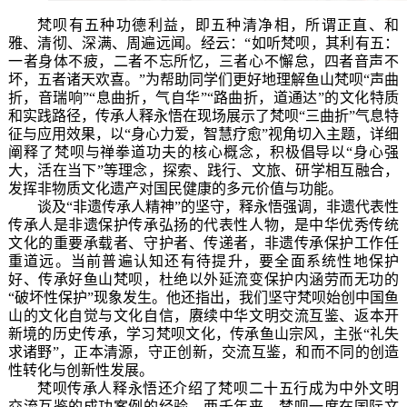
梵呗
有
五
种
功德利
益
，即
五种清净相，
所谓
正直、和
雅、清彻、深满、周遍远闻。
经
云
：
“如听梵呗，其利有五：
一者身体不疲，二者不忘所忆，三者心不懈怠，四者音声不
坏，五者诸天欢喜。”为帮助同学们更好地理解
鱼山梵呗
“声曲
折，音瑞响”“息曲折，气自华”“路曲折，道通达”的文化特质
和实践路径
，
传承人释永悟在现场展示了梵呗
“三曲折”气息特
征与应用效果，以“身心力爱，智慧疗愈”视角切入主题，详细
阐释了梵呗与禅拳道功夫的核心概念，积极倡导以“身心强
大，活在当下”等理念，探索、践行、文旅、研学相互融合，
发挥非物质文化遗产对国民健康的多元价值与功能。
谈及
“非遗传承人精神”的坚守，
释永悟
强调，非遗代表性
传承人是非遗保护传承弘扬的代表性人物，是中华优秀传统
文化的重要承载者、守护者、传递者，
非遗传承保护工作任
重道远。当前普遍认知还有待提升，
要全面系统性地保护
好、传承好鱼山梵呗，杜绝以外延流变保护内涵劳而无功的
“
破坏性保护
”
现象发生
。
他还指出，
我们坚守
梵呗
始创中国鱼
山的文化自觉与文化自信，赓续中华文明交流互鉴
、
返本开
新境的
历史
传承
，
学习梵呗文化，传承鱼山宗风，主张
“
礼失
求诸野
”
，正本清源
，
守正创新，交流互鉴
，
和而不同的创造
性转化与创新性发展。
梵呗传承人释永悟
还
介绍了梵呗二十五行成为中外文明
交流互鉴的成功案例的经验。两千年来，梵呗一度在国际文