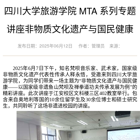
四川大学旅游学院 MTA 系列专题
讲座非物质文化遗产与国民健康
发布日期：2025年06月12日
作者：管理员
来源：
2025年6月7日下午，知名梵呗音乐家、武术家，国家级
非物质文化遗产代表性传承人释永悟，受邀来到
四川大学旅
游学院
，
为同学们带来一场主题为
“非物质文化遗产与国民健
康——以国家级非遗鱼山梵呗及禅拳道功夫传承发展为例”的
精彩讲座。此次讲座于江安校区文科楼三区402教室举行
。包
含来自
奥地利
等国
的
10余位
留学生
及
30余位博士和硕士研究
生，共同聆听了这场非遗进校园的讲座。