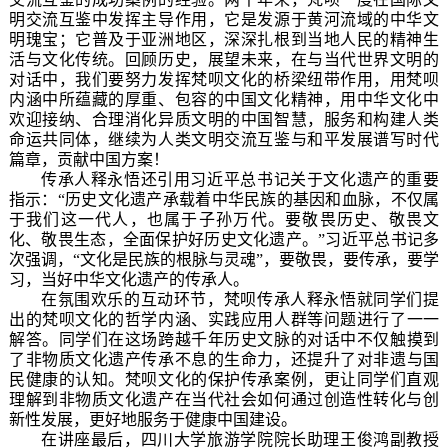
明交流互鉴中发挥主导作用，它是发源于黄河流域的中华文
明瑰宝；它普及于亚洲地区，深深扎根到当地人民的精神生
活与文化传统。回顾历史，展望未来，在与当代世界文明的
对话中，我们要努力发挥梵呗文化的桥梁纽带作用，用梵呗
内涵中所蕴藏的厚重、包容的中国文化精神，用中华文化中
欢迎接纳、合理消化异质文明的中国智慧，服务和构建人类
命运共同体，继续为人类文明交流互鉴与和平发展谱写时代
篇章，贡献中国方案！
传承人释永悟还引用习近平总书记关于文化遗产的重要
指示：
“历史文化遗产承载着中华民族的基因和血脉，不仅属
于我们这一代人，也属于子孙万代。要敬畏历史、敬畏文
化、敬畏生态，全面保护好历史文化遗产。”习近平总书记多
次强调，“文化是民族的根脉与灵魂”，要敬畏，要传承，要学
习，当好中华文化遗产的传承人。
在氛围欢乐的
互动环节，
梵呗传承人释永悟就同学们提
出的梵呗文化的哲学内涵、实践应用人群
等问题
进行了一一
解答
。同学们在这场跨越千年历史文脉的对话中
不仅
触摸到
了
非物质文化遗产传承不息的生命力
，
还提升了
对
非遗与国
民健康的认知。梵呗文化的保护传承案例，更让同学们直观
理解到非物质文化遗产在当代社会如何通过创造性转化与创
新性发展，更好地服务于健康中国建设。
在讲座最后，四川大学旅游学院院长助理王俊鸿副教授