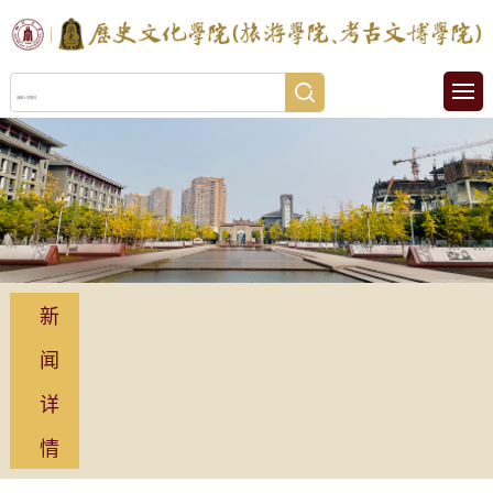
新
闻
详
情