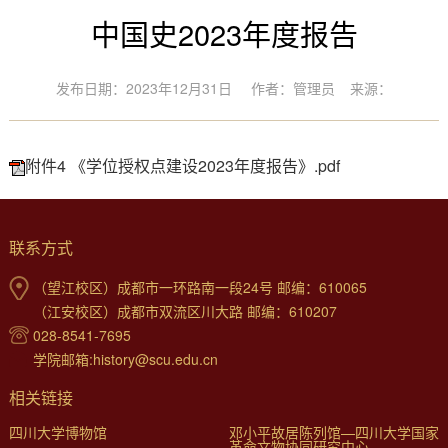
中国史2023年度报告
发布日期：2023年12月31日
作者：管理员
来源：
附件4 《学位授权点建设2023年度报告》.pdf
联系方式
（望江校区）成都市一环路南一段24号 邮编：610065
（江安校区）成都市双流区川大路 邮编：610207
028-8541-7695
学院邮箱:history@scu.edu.cn
相关链接
四川大学博物馆
邓小平故居陈列馆—四川大学国家
革命文物协同研究中心