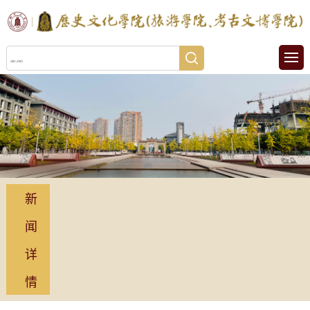
新
闻
详
情