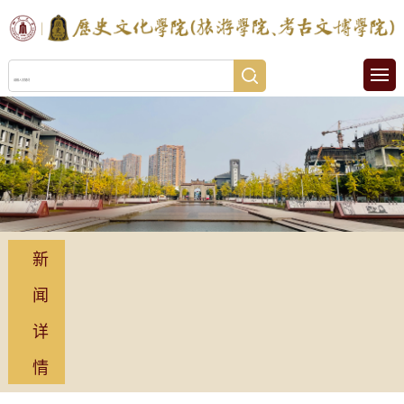
新
闻
详
情