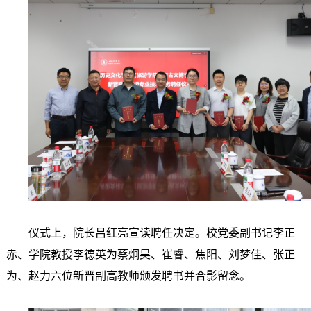
仪式上，院长吕红亮宣读聘任决定。校党委副书记李正
赤、学院教授李德英为蔡炯昊、崔睿、焦阳、刘梦佳、张正
为、赵力六位新晋副高教师颁发聘书并合影留念。