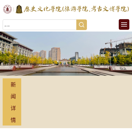
新
闻
详
情