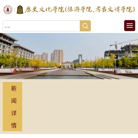
新
闻
详
情