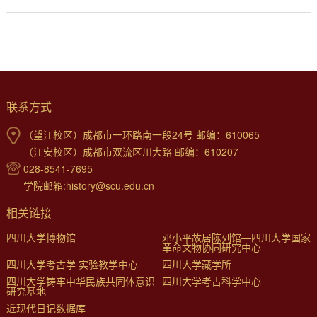
联系方式
（望江校区）成都市一环路南一段24号 邮编：610065
（江安校区）成都市双流区川大路 邮编：610207
028-8541-7695
学院邮箱:history@scu.edu.cn
相关链接
四川大学博物馆
邓小平故居陈列馆—四川大学国家
革命文物协同研究中心
四川大学考古学 实验教学中心
四川大学藏学所
四川大学铸牢中华民族共同体意识
四川大学考古科学中心
研究基地
近现代日记数据库