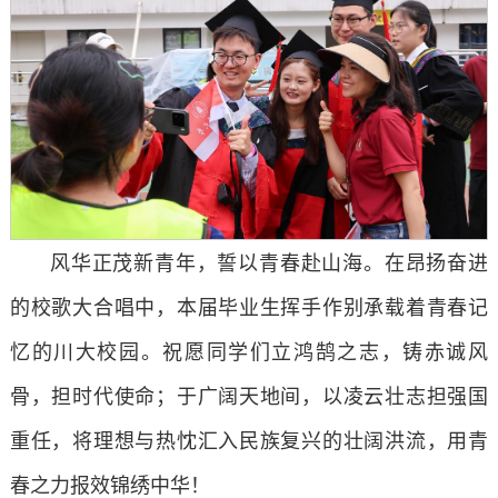
风华正茂新青年，誓以青春赴山海。在昂扬奋进
的校歌大合唱中，本届毕业生挥手作别承载着青春记
忆的川大校园。祝愿同学们立鸿鹄之志，铸赤诚风
骨，担时代使命；于广阔天地间，以凌云壮志担强国
重任，将理想与热忱汇入民族复兴的壮阔洪流，用青
春之力报效锦绣中华！