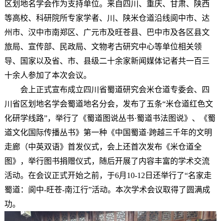
区划地名学会作为支持单位。来自四川、重庆、甘肃、陕西
等高校、科研院所专家学者、川、陕米仓道沿线阆中市、达
州市、汉中市南郑区、广元市及旺苍县、巴中市及各区县文
旅局、宣传部、民政局、文物考古研究中心等单位相关领
导、国家以及省、市、县级二十余家新闻媒体记者共一百三
十余人参加了本次会议。
会上正式宣布成立四川省蜀道研究会米仓道专委会、四
川省区划地名学会蜀道地名分会，发布了五条“米仓道红色文
化研学线路”，举行了《蜀道图说丛书·蜀道书法图说》、《蜀
道文化国际传播丛书》第一种《中国蜀道·跨越三千年的文明
走廊（中英双语》首发仪式，会上还首次发布《米仓道全
图》，举
行图书捐赠仪式，随后开展了内容丰富的学术交流
活动。在会议正式开始之前，于6月10-12日还举行了“名家走
蜀道：阆中-旺苍-南江行”活动。本次学术会议取得了圆满成
功。