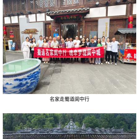
名家走蜀道阆中行