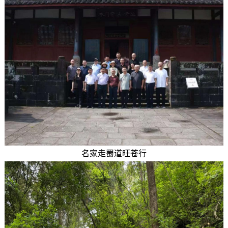
名家走蜀道旺苍行