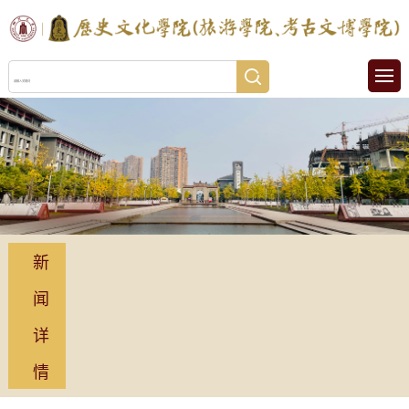
新
闻
详
情