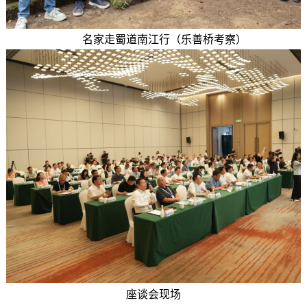
名家走蜀道南江行（乐善桥考察）
座谈会现场