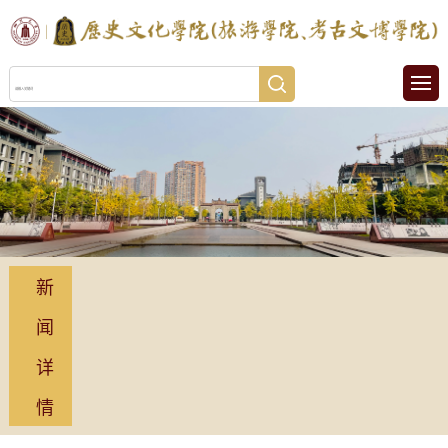
新
闻
详
情