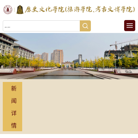
新
闻
详
情