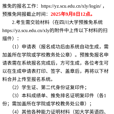
推免的报名工作：
https://yz.scu.edu.cn/xly/login/
，
预推免网报截止时间：
2025
年
9
月
8
日
12
点。
2
.
考生需交验材料（在四川大学预推免系统
https://yz.scu.edu.cn/xly
的附件中上传以下材料的扫
描件）：
（
1
）申请表（报名成功后由系统自动生成，需
加盖所在学院或学校教务处公章）。预推免报名申
请表需在系统报名完成后，方可生成，各位考生可
以在生成申请表打印、签字、盖章后，再将以下材
料合并上传至报名系统。
（
2
）学生证、第二代身份证复印件；
（
3
）本科成绩单、推免排名证明复印件（各
1
份；需加盖所在学院或学校教务处公章）；
（
4
）其他各种能力证明材料（如大学英语四、