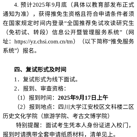
4.
预计
2025
年
9
月底（具体以教育部发布正式
通知为准），获得推免生资格且符合申请条件者须
在国家规定时间内登录“全国推荐免试攻读研究生
（免初试、转段）信息公开暨管理服务系统”（网
址：
https://yz.chsi.com.cn/tm
）（以下简称“推免服务
系统”）报名。
四、复试形式及时间
1
．复试形式为线下面试。
2
．报到、审查资格：
（
1
）报到时间：
2025
年
9
月
17
日上午
（
2
）报到地点：四川大学江安校区文科楼二区
历史文化学院（旅游学院、考古文博学院）
特别提醒：面试考生凭本人身份证进入校门，
报到时请携带全套申请纸质材料，清单见上。