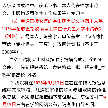
六级考试成绩单、获奖证书、本人代表性学术论
文、出版物或原创性工作成果等）复印件。
（
5
）申请直接攻博的学生还需提交《四川大学
2026
年招收直接攻读博士学位研究生入学申请表》
（附件），
需本人亲笔签字，单位盖章；
2
位专家推
荐信（专业相关、正高）；攻博计划书（不少于
3000
字）。
注意：请将以上材料按顺序扫描合成为
1
个
PDF
文件，上传到报名系统，命名格式：拟申报专业
_
本
科就读高校
_
姓名。
3.
我院将在
2025
年
9
月
12
日
左右在预推免报名系
统中完成审核，凡通过审核的均可参加我院的预推
免复试，
本次复试采取线下复试形式。
复试安排于
9
月
12
日
左右在学院网站公布，请考生自行查阅。