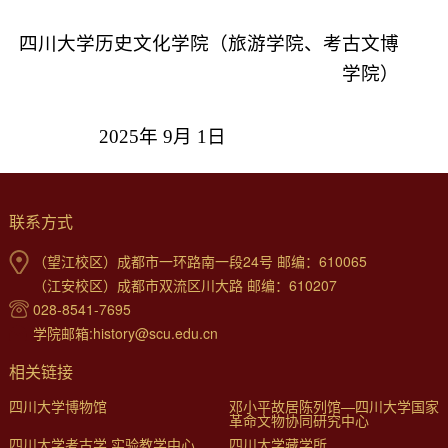
四川大学历史文化学院（旅游学院、考古文博
学院）
2025
年
9
月
1
日
联系方式
（望江校区）成都市一环路南一段24号 邮编：610065
（江安校区）成都市双流区川大路 邮编：610207
028-8541-7695
学院邮箱:history@scu.edu.cn
相关链接
四川大学博物馆
邓小平故居陈列馆—四川大学国家
革命文物协同研究中心
四川大学考古学 实验教学中心
四川大学藏学所