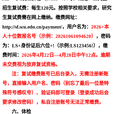
招生复试费：每生
120元。按照学校相关要求，研究
生复试费需在网上缴纳。缴费网址：
http://sf.scu.edu.cn/payment/，用户名为：
2026+本
人十位数报名号（示例：20261061094620）
，密码
为：
LS
+
身份证后六位
+
!（
示例
:LS123456!），缴
费时间：
2026年4月22日—4月28日中午12点。逾期
未交费视为放弃复试资格。
注：复试缴费账号已后台录入，无需注册新账
号，直接输入用户名、密码（别忘了最后一位是特
殊符号感叹号）、验证码即可登录（登录成功后会
要求修改密码），私自注册账号无法正常缴费。
六、体检