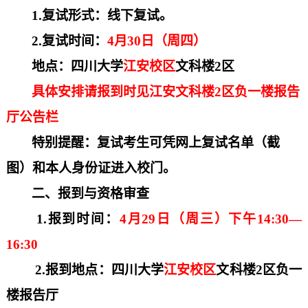
1.复试形式
：
线下复试。
2.复试时间
：
4
月
30
日
（
周四
）
地点：四川大学
江安校区
文科楼
2区
具体
安排
请报到时见
江安文科楼
2区负一楼报告
厅
公告栏
特别提醒：复试考生可凭网上复试名单（截
图）和本人身份证进入校门。
二、报到与资格审查
1
.
报到时间：
4
月
29
日
（
周三
）
下午
14:30—
16:30
2
.
报到地点：四川大学
江安校区
文科楼
2区
负一
楼报告厅