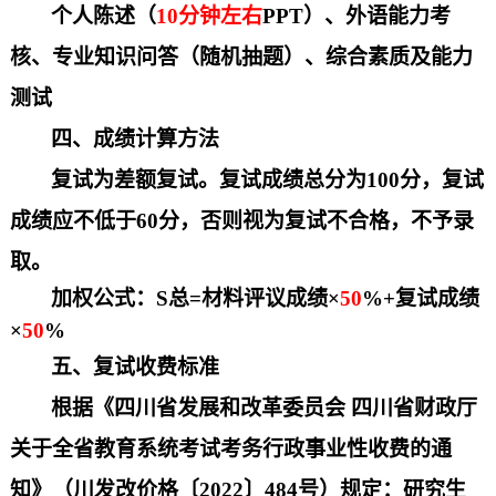
个人陈述（
10
分钟左右
PPT）、
外语能力考
核、专业知识问答（随机抽题）、综合素质及能力
测试
四、成绩计算方法
复试为差额复试。复试成绩总分为
100分，复试
成绩应不低于60分，否则视为复试不合格，不予录
取。
加权公式：
S总=材料评议成绩×
50
%+
复试成绩
×
50
%
五、复试收费标准
根据《四川省发展和改革委员会
四川省财政厅
关于全省教育系统考试考务行政事业性收费的通
知》（川发改价格
〔
20
22
〕
4
84
号）规定：研究生