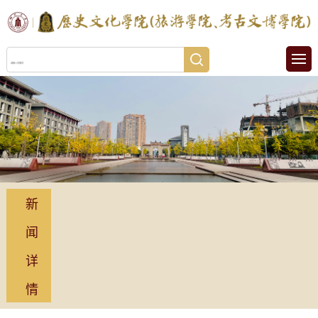
新
闻
详
情