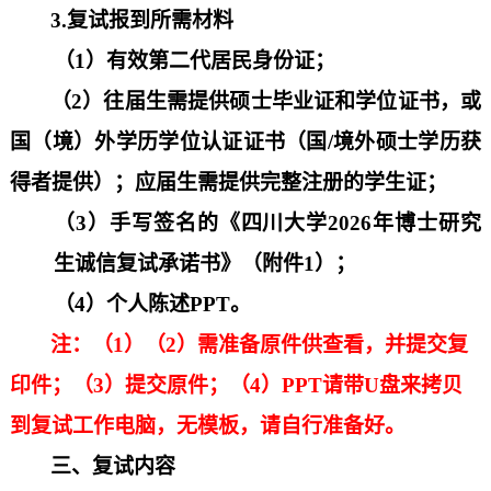
3.
复试报到所需材料
（
1）有效第二代居民身份证；
（
2）往届生需提供硕士毕业证和学位证书，或
国（境）外学历学位认证证书（国/境外硕士学历获
得者提供）；应届生需提供完整注册的学生证；
（
3）手写签名的《四川大学
2026
年博士研究
生诚信复试承诺书》
（
附件
1
）；
（
4
）
个人陈述
PPT。
注：
（
1
）（
2
）
需准备原件
供查看，并提交
复
印件
；（
3
）
提交原件；（
4）PPT请带U盘来拷贝
到复试工作电脑，无模板，请自行准备好。
三、复试内容