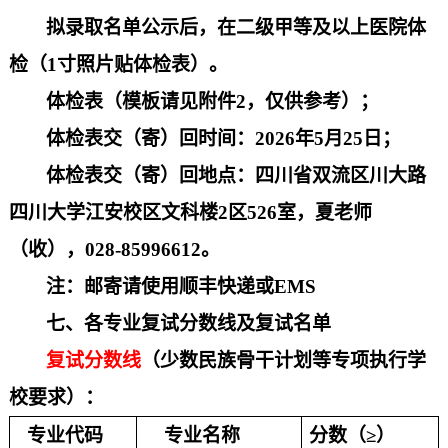
拟录取名单公示后，在二级甲等及以上医院体
检（
1寸照片贴体检表）。
体检表（模板请见附件
2
，仅供参考）
；
体检表交
（
寄
）
回时间：
2026
年
5
月
25日
；
体检表交
（
寄
）
回地点：四川省双流区川大路
四川大学江安校区文科楼
2区526室，夏老师
（收），028-85996612。
注：邮寄请使用顺丰快递或
EMS
七、各专业复试
分数线及复试
名单
复试分数线
（少数民族骨干计划
等
专项执行学
校要求）
：
专业代码
专业名称
分数（
≥）