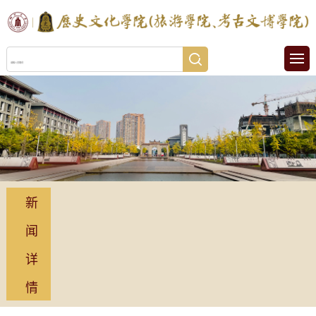
新
闻
详
情