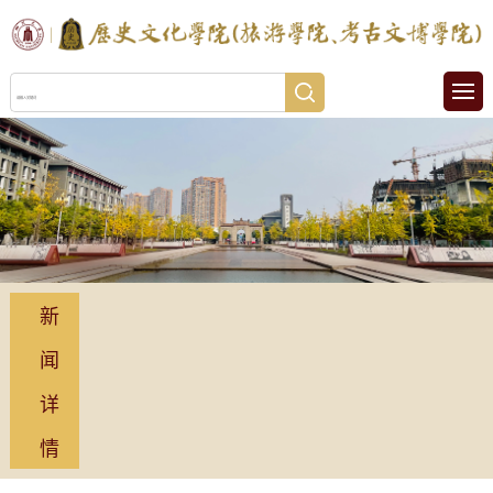
新
闻
详
情