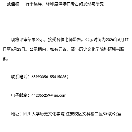
范佳楠
行于远洋：环印度洋港口考古的发现与研究
年
现将评审结果公示，接受各位老师监督。公示时间为
月
202
6
6
1
7
日至
月
日。公示期内，如有异议，请与历史文化学院科研秘书联
6
23
系。
联系电话：
；
85990056 85415036
电子邮箱：
442365259@qq.com
地址：四川大学历史文化学院 江安校区文科楼二区
办公室
531