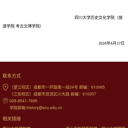
四川大学历史文化学院（旅
游学院 考古文博学院）
年
日
月
202
6
6
1
7
联系方式
（望江校区）成都市一环路南一段24号 邮编：610065
（江安校区）成都市双流区川大路 邮编：610207
028-8541-7695
学院邮箱:history@scu.edu.cn
相关链接