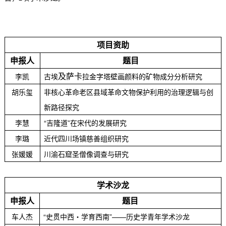
项目资助
申报人
题目
及萨卡
李凯
古埃
拉金字塔壁画颜料的矿物成分分析研究
胡乐玺
非核心革命老区县域革命文物保护利用的治理逻辑与创
新路径探究
李慧
“吉隆道”在宋代的发展研究
李璐
近代四川场镇慈善组织研究
张媛媛
川渝石窟圣僧像调查与研究
学术沙龙
申报人
题目
车人杰
“史贯中西・学育西南”—
—历史学青年学术沙龙