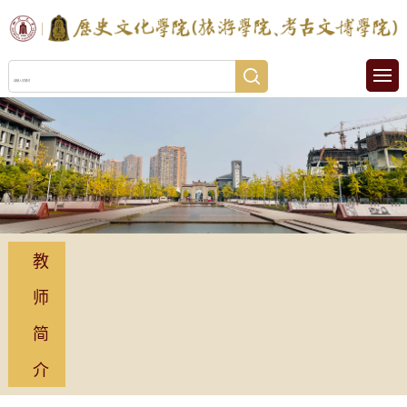
教
师
简
介