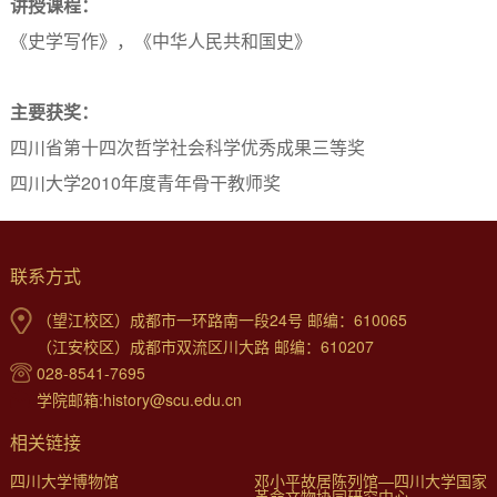
讲授课程：
《史学写作》，《中华人民共和国史》
主要获奖：
四川省第十四次哲学社会科学优秀成果三等奖
四川大学2010年度青年骨干教师奖
联系方式
（望江校区）成都市一环路南一段24号 邮编：610065
（江安校区）成都市双流区川大路 邮编：610207
028-8541-7695
学院邮箱:history@scu.edu.cn
相关链接
四川大学博物馆
邓小平故居陈列馆—四川大学国家
革命文物协同研究中心