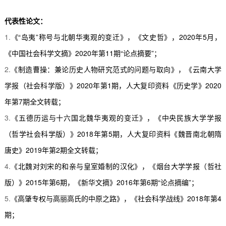
代表性论文：
1.
《
“
岛夷
”
称号与北朝华夷观的变迁》，《文史哲》，
2020
年
5
月，
《中国社会科学文摘》
2020
年第
11
期
“
论点摘要
”
；
2.
《制造曹操：兼论历史人物研究范式的问题与取向》，《云南大学
学报（社会科学版）》
2020
年第
1
期，人大复印资料《历史学》
2020
年第
7
期全文转载；
3.
《五德历运与十六国北魏华夷观的变迁》，《中央民族大学学报
（哲学社会科学版）》
2018
年第
5
期，人大复印资料《魏晋南北朝隋
唐史》
2019
年第
2
期全文转载；
4.
《北魏对刘宋的和亲与皇室婚制的汉化》，《烟台大学学报（哲社
版）》
2015
年第
6
期，《新华文摘》
2016
年第
6
期
“
论点摘编
”
；
5.
《高肇专权与高丽高氏的中原之路》，《社会科学战线》
2018
年第
4
期；