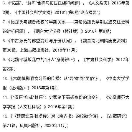
6.
《
“
拓跋
”
、
“
鲜卑
”
合称与拓跋氏族称问题》，《人文杂志》
2016
年第
2
期，《中国社会科学文摘》
2016
年第
6
期
“
论点摘要
”
；
7.
《拓跋氏与魏晋政权的早期关系
——
兼论拓跋氏早期民族交往史料
的辨析问题》，《烟台大学学报（哲社版）》
2018
年第
6
期；
8.
《中古源氏的郡望变迁与身份认同》，《魏晋南北朝隋唐史资料》
第
38
辑，上海古籍出版社，
2018
年
11
月；
9.
《北魏平城叛乱中的
“
旧人
”
身份辨正》，《甘肃社会科学》
2017
年
第
2
期；
10.
《六朝槟榔嚼食习俗的传播：从
“
异物
”
到
“
吴俗
”
》，《中南大学学
报（社科版）》
2016
年第
1
期；
11.
《
“
汉臣
”
抑或
“
魏臣
”
：史家笔下荀彧身份的流变》，《安徽师范大
学学报（人文社科版）》
2016
年第
1
期；
12.
《〈建康实录
·
魏虏传〉对〈南齐书〉的校勘价值》，《古籍研究》
第
71
辑，凤凰出版社，
2020
年
11
月；