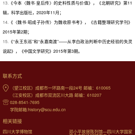
13.
《今本〈魏书
·
皇后传〉的史料性质与价值》，《北朝研究》第
11
辑，科学出版社，
2020
年
11
月；
14.
《〈魏书
·
昭成子孙传〉为魏收原书考》，《古籍整理研究学刊》
2015
年第
2
期；
15.
《
“
永王东巡
”
和
“
永嘉南渡
”——
从李白政治判断中历史经验的失灵
说起》，《中国文学研究》
2015
年第
3
期。
联系方式
（望江校区）成都市一环路南一段24号 邮编：610065
（江安校区）成都市双流区川大路 邮编：610207
028-8541-7695
学院邮箱:history@scu.edu.cn
相关链接
四川大学博物馆
邓小平故居陈列馆—四川大学国家