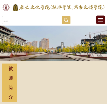
教
师
简
介