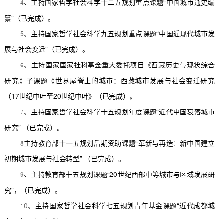
4
、主持国家哲学社会科学十二五规划重点课题
“
中国城市通史编
纂
”
（已完成）。
5
、主持国家哲学社会科学九五规划重点课题
“
中国近现代城市发
展与社‍会变迁
”
（已完成）。
6
、主持国家国家社科基金重大委托项目《西藏历史与现状综合
研究》子课题《世界屋脊上的城市：西藏城市发展与社会变迁研究
（
17
世纪中叶至
20
世纪中叶》（已完成）。
7
、主持国家哲学社会科学十五规划年度课题
“
近代中国衰落城市
研究
”
（已完成）。
8
主持教育部十一五规划后期资助课题
“
革新与再造：新中国建立
初期城市发展与社会转型
”
（已完成）。
9
、主持教育部十五规划课题
“20
世纪西部中等城市与区域发展研
究
”
，（已完成）。
10
、主持国家哲学社会科学七五规划青年基金课题
“
近代成都城