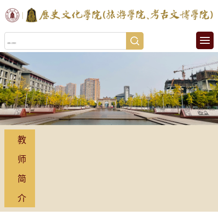
教
师
简
介