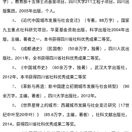
字），教育部十五博士点基金项目，四川大学
211
工程子项目，四川出
版集团，
2005
年出版，个人。
4
、《近代中国城市发展与社会变迁》（专著，
88
万字），国家
九五重点社科研究项目，华夏基金资助出版，科学出版社
2004
年出
版，主编，著者之一，本书获得四川省社科优秀成果二等奖。
5
、《成都通史》（民国卷）（
50
余万字，独著），四川人民出
版社，
2011
年，全书获得四川省社科优秀成果二等奖。
6
、《中国城市史》（
60
余万字，独著），武汉大学出版社，
2012
年，本书获得四川省社科优秀成果二等奖
7
、《革新与再造：新中国建立初期城市发展与社会转型》（
90
余万字，主编，著者），四川大学出版社，
2012
年。
8
、《世界屋脊上的城市：西藏城市发展与社会变迁研究（
17
世
纪中叶至
20
中叶）》（
85.6
万字，主编，著者），社科文献出版社，
2014
，获得四川省社科优秀成果二等奖。