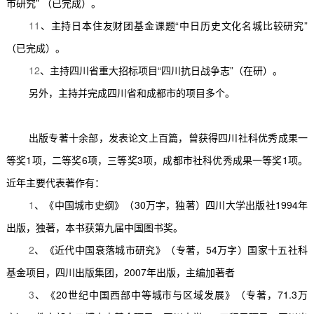
市研究
”
（已完成）。
11
、主持日本住友财团基金课题
“
中日历史文化名城比较研究
”
（已完成）。
12
、主持四川省重大招标项目
“
四川抗日战争志
”
（在研）。
另外，主持并完成四川省和成都市的项目多个。
出版专著十余部，发表论文上百篇，曾获得四川社科优秀成果一
等奖
1
项，二等奖
6
项，三等奖
3
项，成都市社科优秀成果一等奖
1
项。
近年主要代表著作有：
1
、《中国城市史纲》（
30
万字，独著）四川大学出版社
1994
年
出版，独著，本书获第九届中国图书奖。
2
、《近代中国衰落城市研究》（专著，
54
万字）国家十五社科
基金项目，四川出版集团，
2007
年出版，主编加著者
3
、《
20
世纪中国西部中等城市与区域发展》（专著，
71.3
万