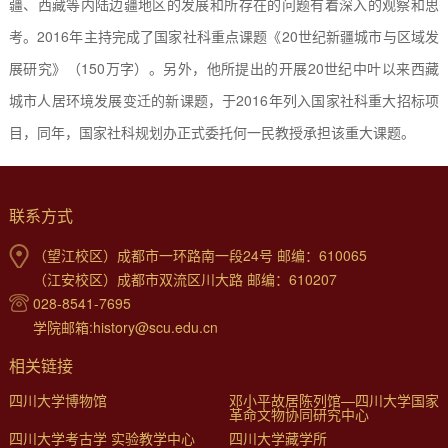
疆、西藏等内陆边疆地区的发展和所存在的问题有着深入的观察和思
考。
2016
年主持完成了国家社科重点课题《
20
世纪新疆城市与区域发
展研究》（
150
万字）。另外，他所提出的开展
20
世纪中叶以来西藏
城市人居环境发展变迁的新课题，于
2016
年列入国家社科重大招标项
目，同年，国家社科规划办正式委托何一民教授承担该重大课题。
联系方式
（望江校区）成都市一环路南一段24号 邮编：610065
（江安校区）成都市双流区川大路 邮编：610207
028-8541-7695
学院邮箱:history@scu.edu.cn
相关链接
四川大学博物馆
邓小平故居陈列馆—四川大学国家
革命文物协同研究中心
四川大学考古学 实验教学中心
四川大学藏学所