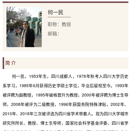
何一民
职称：教授
邮箱：
简 介
何一民，
1953
年生，四川成都人，
1978
年秋考入四川大学历史
系学习，
1985
年
6
月获得历史学硕士学位，毕业后留校至今。
1993
年
被评聘为副教授，
1995
年破格晋升为教授，
2000
年被评聘为博士生导
师，
2008
年被评为二级教授，
1996
年获国务院特殊津贴，
2002
年、
2010
年、
2018
年三次被评选为四川省学术带着人。现为四川大学城市
研究所所长、教授、博士生导师，国家社会科学基金评委、四川省学