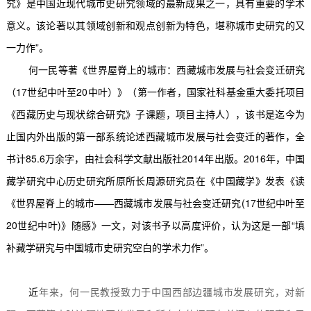
究》是中国近现代城市史研究领域的最新成果之一，具有重要的学术
意义。该论著以其领域创新和观点创新为特色，堪称城市史研究的又
一力作”。
何一民等著《世界屋脊上的城市：西藏城市发展与社会变迁研究
（
17
世纪中叶至
20
中叶）》（第一作者，国家社科基金重大委托项目
《西藏历史与现状综合研究》子课题，项目主持人），该书是迄今为
止国内外出版的第一部系统论述西藏城市发展与社会变迁的著作，全
书计
85.6
万余字，由社会科学文献出版社
2014
年出版。
2016
年，中国
藏学研究中心历史研究所原所长周源研究员在《中国藏学》发表《读
《世界屋脊上的城市
——
西藏城市发展与社会变迁研究
(17
世纪中叶至
20
世纪中叶
)
》随感》一文，对该书予以高度评价，认为这是一部
“
填
补藏学研究与中国城市史研究空白的学术力作”。
近
年来，何一民教授致力于中国西部边疆城市发展研究，对新