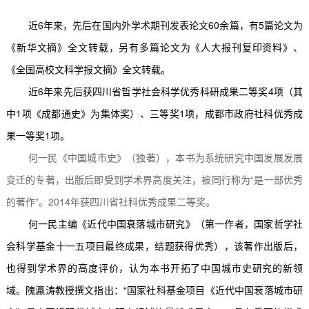
近
6
年来，先后在国内外学术期刊发表论文
60
余篇，有
5
篇论文为
《新华文摘》全文转载，另有多篇论文为《人大报刊复印资料》、
《全国高校文科学报文摘》全文转载。
近
6
年来先后获四川省哲学社会科学优秀科研成果二等奖
4
项（其
中
1
项《成都通史》为集体奖）、三等奖
1
项，成都市政府社科优秀成
果一等奖
1
项。
何一民《中国城市史》（独著），本书为系统研究中国发展发展
变迁的专著，出版后即受到学术界高度关注，被同行称为“是一部优秀
的著作”。
2014
年获四川省社科优秀成果二等奖。
何一民主编《近代中国衰落城市研究》（第一作者，国家哲学社
会科学基金十一五项目最终成果，结题获得优秀），该著作出版后，
也得到学术界的高度评价，认为本书开拓了中国城市史研究的新领
域。隗瀛涛教授撰文指出：“国家社科基金项目《近代中国衰落城市研