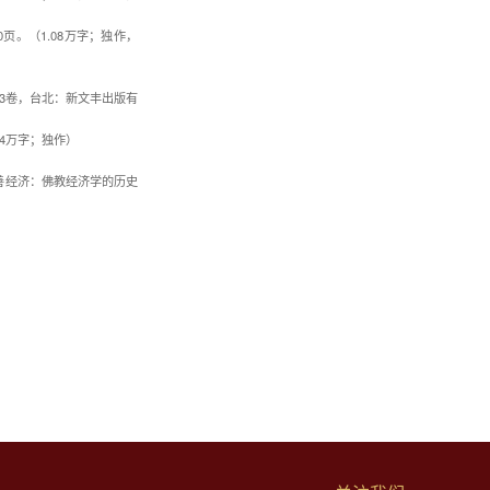
页。（1.08万字；独作，
3卷，台北：新文丰出版有
64万字；独作）
善经济：佛教经济学的历史