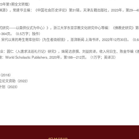
23年第1期全文转载）
渊源》，常建华主编：《中国社会历史评论》第31辑，天津古籍出版社，2023年，第29—40
教仪式研究——以斋供仪式为中心〉》，浙江大学东亚宗教文化研究中心等编：《佛教史研究》第
—364页。（0.5万字；独作）
宋代以来的寿生寄库信仰〉|为生者烧纸钱》，澎湃新闻·上海书评，2022年12月30日。（0.
与商业：圆仁〈入唐求法巡礼行记〉研究》，妹尾达彦撰、刘益民译，收入何日生、陈金华编《
ld Scholastic Publishers, 2020年，第188—212页。（1万字；英译汉）
2018）
论文资助（2022）
划（2023）