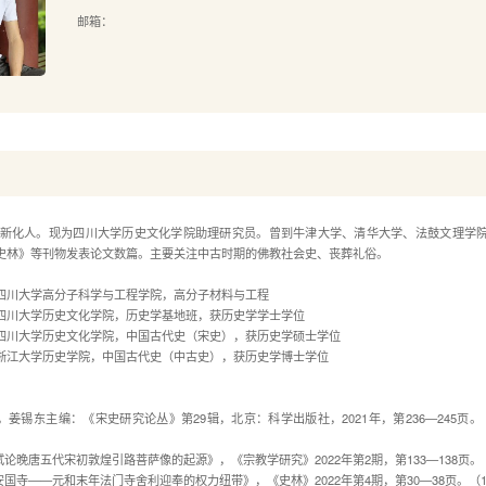
邮箱：
湖南新化人。现为四川大学历史文化学院助理研究员。曾到牛津大学、清华大学、法鼓文理学
史林》等刊物发表论文数篇。主要关注中古时期的佛教社会史、丧葬礼俗。
6月 四川大学高分子科学与工程学院，高分子材料与工程
6月 四川大学历史文化学院，历史学基地班，获历史学学士学位
年6月 四川大学历史文化学院，中国古代史（宋史），获历史学硕士学位
年6月 浙江大学历史学院，中国古代史（中古史），获历史学博士学位
，姜锡东主编：《宋史研究论丛》第29辑，北京：科学出版社，2021年，第236—245页。（
论晚唐五代宋初敦煌引路菩萨像的起源》，《宗教学研究》2022年第2期，第133—138页。（
国寺——元和末年法门寺舍利迎奉的权力纽带》，《史林》2022年第4期，第30—38页。（1.