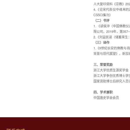
人大复印资料《宗教》20
4.《论宋代丧仪中魂帛的
CSSCI集刊）
（二）书评
1. 《读侯沖〈中国佛
限公司，2019年，第357
2.《刘益民读〈储蓄来生：
（三）译作
1.《9世纪长安的佛教
背景与现代展望》，新加坡：Wor
三、荣誉奖励
浙江大学优质生源奖学金（
浙江大学争创优秀博士学位
国家资助博士后研究人员计
四、学术兼职
中国唐史学会会员