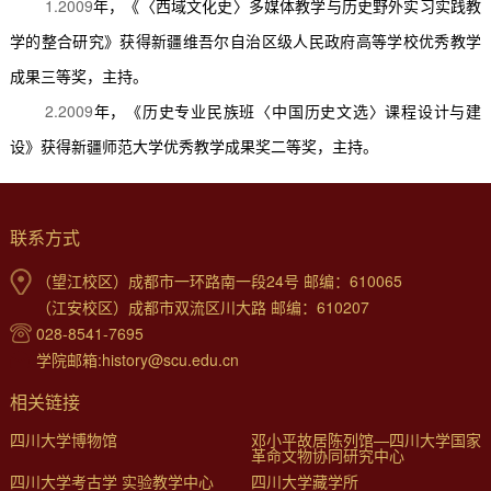
1.2009
年，《〈西域文化史〉多媒体教学与历史野外实习实践教
学的整合研究》获得新疆维吾尔自治区级人民政府高等学校优秀教学
成果三等奖，主持。
2.2009
年，《历史专业民族班〈中国历史文选〉课程设计与建
设》获得新疆师范大学优秀教学成果奖二等奖，主持。
联系方式
（望江校区）成都市一环路南一段24号 邮编：610065
（江安校区）成都市双流区川大路 邮编：610207
028-8541-7695
学院邮箱:history@scu.edu.cn
相关链接
四川大学博物馆
邓小平故居陈列馆—四川大学国家
革命文物协同研究中心
四川大学考古学 实验教学中心
四川大学藏学所