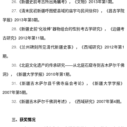
26.
《新疆史前考古所出角觿考》，《文物》
2013
年第
1
期。
27.
《清末民初新疆呼图壁县域的庙宇与民间信仰》，《昌吉学院
学报》
2013
年第
3
期。
28.
《新疆史前
“
化妆棒
”
器物组合的性别考古学研究》，《边疆考
古研究》
2012
年第
11
辑。
29.
《兰州碑刻所见清代新疆史事》，《西域研究》
2012
年第
1
期。
30.
《北庭文化遗产的传承研究
——
从北庭石窟寺到吉木萨尔千佛
洞》，《新疆大学学报》
2010
年第
1
期。
31.
《新疆吉木萨尔县千佛寺庙会考论》，《新疆大学学报》
2007
年第
5
期。
32.
《新疆吉木萨尔千佛洞考述》，《西域研究》
2007
年第
4
期。
三、获奖情况