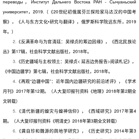
переводы
，
Институт Дальнего Востока РАН - Сычуаньский
университет
，
2019.
（《
20
世纪初俄属芬兰探险家马达汉的中国考
察》，《人与东方文化
•
研究与翻译》，俄罗斯科学院远东所，
2019
年。）
2.
《反满革命与为官清廷：吴禄贞的筹边因缘》，《西北民族论
丛》第
17
辑，社会科学文献出版社，
2018
年。
3.
《历史疆域与主权领土：吴禄贞
<
延吉边务报告
>
阅读札记》，
《中国边疆学》第七辑，社会科学文献出版社，
2018
年。
4.
《再观
“
边疆中国
”
：近年国内边疆研究的前沿述评》，《学术
月刊》
2017
年第
12
期。（人大复印报刊资料《地理》
2018
年第
2
期全
文转载）
5.
《清代新疆的蝗灾与蝗神信仰》，《西域研究》
2017
年第
4
期。（人大复印报刊资料《明清史》
2018
年第
3
期全文转载）
6.
《龚自珍和魏源的舆地学研究》，《历史研究》
2014
年第
3