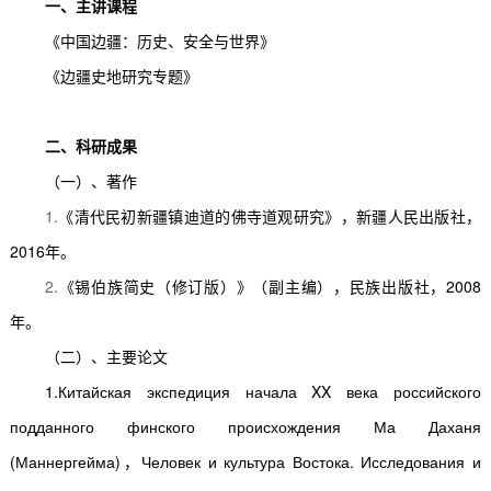
一、主讲课程
《中国边疆：历史、安全与世界》
《边疆史地研究专题》
二、科研成果
（一）、著作
1.
《清代民初新疆镇迪道的佛寺道观研究》，新疆人民出版社，
2016
年。
2.
《锡伯族简史（修订版）》（副主编），民族出版社，
2008
年。
（二）、主要论文
1.Китайская экспедиция начала XX века российского
подданного финского происхождения
Ма Даханя
(Маннергейма)
，
Человек и культура Востока. Исследования и