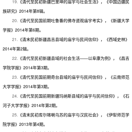
19.
《清代至民初新疆巴里坤的庙宇与社会生活》，《中国边疆民
族研究》
2014
年第
8
辑。
20.
《清代至民国前期吐鲁番的佛寺道观庙宇考实》，《新疆大学
学报》
2014
年第
6
期。
21.
《清末民初新疆昌吉县域的庙宇与民间信仰》，《西域史林》
2014
年第
2
辑。
22.
《清代至民初新疆县域的社会生活
——
以阜康为例》，《昌吉
学院学报》
2014
年第
3
期。
23.
《清代至民国前期奇台县域的庙宇与民间信仰》，《云南师范
大学学报》
2014
年第
3
期。
24.
《清代至民国前期新疆玛纳斯县域的庙宇与民间信仰》，《石
河子大学学报》
2014
年第
2
期。
25.
《清末民初库尔喀喇乌苏的庙宇与汉民社会》，《伊犁师范学
院学报》
2013
年第
4
期。