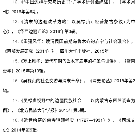
12.
《
“
中国边疆研究与历史书写
”
学术研讨会综述》，《学术月
刊》
2016
年第
9
期。
13.
《清末的边疆改革方略：以吴禄贞
<
经营蒙古条议
>
为中
心》，《华西边疆评论》
2016
年第
3
辑。
14.
《重建风华：晚清民国前期乌鲁木齐的庙宇与社会融合》，
《西部发展研究（
2014
）》，四川大学出版社，
2015
年。
15.
《塞上风华：清代前期乌鲁木齐庙宇的神圣与世俗》，《暨南
史学》
2015
年第
10
辑。
16.
《吴禄贞的社会交游与清末革命》，《清史论丛》
2015
年第
2
辑。
17.
《吴禄贞视野中的边疆民族社会
——
以内蒙古东四盟调查为
例》，《北方民族大学学报》
2015
年第
5
期。
18.
《近世哈密的佛寺道观考实（
1727—1931
）》，《西域文
史》
2014
年第
9
辑。