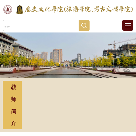
教
师
简
介