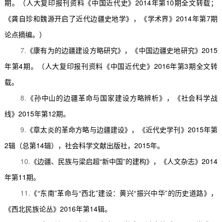
期。（人大复印报刊资料《中国近代史》
2014
年第
10
期全文转载；
《龚自珍和魏源开启了近代边疆史地学》，《学术界》
2014
年第
7
期
论点摘编。）
7.
《康有为的边疆建设方略研究》，《中国边疆史地研究》
2015
年第
4
期。（人大复印报刊资料《中国近代史》
2016
年第
3
期全文转
载。
8.
《孙中山的边疆革命与国家建设方略辨析》，《社会科学战
线》
2015
年第
12
期。
9.
《章太炎的革命方略与边疆建设》，《近代史学刊》
2015
年第
2
辑（总第
14
辑），社会科学文献出版社，
2015
年。
10.
《边疆、民族与梁启超
“
新中国
”
的建构》，《人文杂志》
2014
年第
11
期。
11.
《
“
东南
”
革命与
“
西北
”
建设：黄兴
“
振兴中华
”
的历史道路》，
《西北民族论丛》
2016
年第
14
辑。