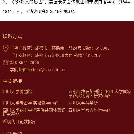
2
、《
“
外邦人的唇舌
”
：美国长老会传教士的宁波口语学习（
1844-
1911
）》，《清史研究》
2018
年第
3
期。
联系方式
（望江校区）成都市一环路南一段24号 邮编：610065
（江安校区）成都市双流区川大路 邮编：610207
028-8541-7695
学院邮箱:history@scu.edu.cn
相关链接
四川大学博物馆
邓小平故居陈列馆—四川大学国家
革命文物协同研究中心
四川大学考古学 实验教学中心
四川大学藏学所
四川大学铸牢中华民族共同体意识
四川大学考古科学中心
研究基地
近现代日记数据库