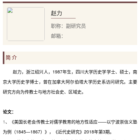
赵力
职称：副研究员
邮箱：
简 介
赵力，浙江绍兴人，
1987
年生，四川大学历史学学士、硕士，南
京大学历史学博士，曾在加拿大阿尔伯塔大学历史系访问研究。主要
研究方向为传教士与地方社会史、区域史。
论文：
1
、《美国长老会传教士对儒学教育的地方性适应
——
以宁波崇信义塾
为例（
1845—1867
）》，《近代史研究》
2018
年第
3
期。