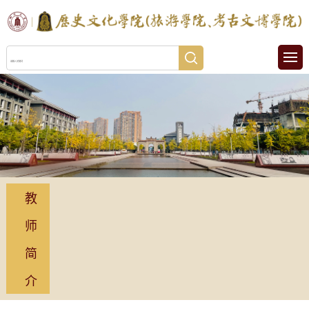
教
师
简
介