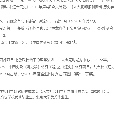
资料·宋辽金元史》
2016
年第
4
期全文转载、《人大复印报刊资料·历史
义、词赋之争与泽潞经学源流》，《史学月刊》
2016
年第
4
期。
制新探——兼析〈辽史·百官志〉“黄龙府侍卫亲军”诸问题》，《宋史研究
年
12
月。
〉南京丁数辨正》，《中国史研究》
2014
年第
3
期。
西部项目“北族政权治下的理学演进——以金元时期为中心”，
2022
年。
校本二十四史及《清史稿》修订工程”之《辽史》修订项目，共点校《辽
6
年
4
月出版，获
2016
年度全国
“
优秀古籍图书奖
”
一等奖。
学校科学研究优秀成果奖（人文社会科学）之青年成果奖（
2020
年）。
通高等学校优秀毕业生、北京大学优秀毕业生。