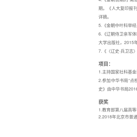
期。《人大复印报刊
详摘
。
5.
《金朝中叶科举经
6.
《辽朝侍卫亲军体
大学出版社，
2015
7.
《〈辽史·兵卫志
项目：
1.
主持国家社科基金
2.
参加中华书局“点
史》由中华书局
201
获奖
1.
教育部第八届高等
2.2018
年北京市普