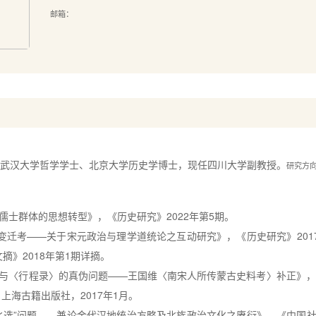
邮箱：
武汉大学哲学学士、北京大学历史学博士，现任四川大学副教授。
研究方
儒士群体的思想转型》，《历史研究》
2022
年第
5
期。
号变迁考——关于宋元政治与理学道统论之互动研究》，《历史研究》
201
文摘》
2018
年第
1
期详摘
。
与
〈
行程录
〉
的真伪问题——王国维
〈
南宋人所传蒙古史料考
〉
补正》，
，上海古籍出版社，
2017
年
1
月。
北选”问题——兼论金代汉地统治方略及北族政治文化之赓衍》，《中国