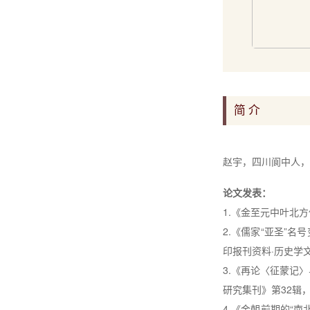
简 介
赵宇，四川阆中人，
论文发表：
1.
《金至元中叶北方
2.
《儒家“亚圣”名
印报刊资料·历史学
3.
《再论
〈
征蒙记
〉
研究集刊》第
32
辑
4.
《金朝前期的“南