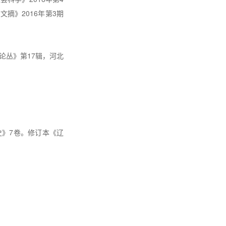
学文摘》
2016
年第
3
期
论丛》
第
17
辑，河北
史》
7
卷。修订本《辽