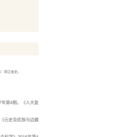
向：宋辽金史。
7
年第
4
期。
《人大复
《元史及民族与边疆
社会科学》
2016
年第
4