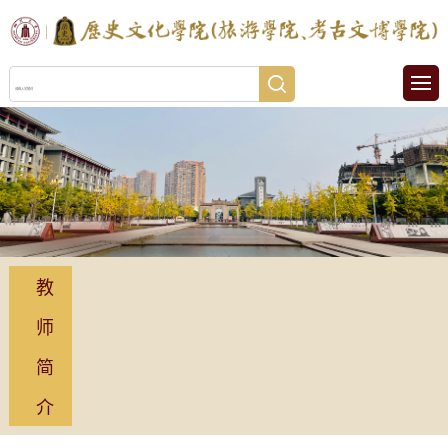
教
师
简
介