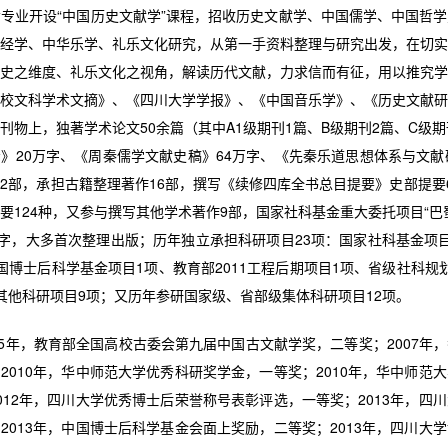
业开设“中国历史文献学”课程，招收历史文献学、中国儒学、中国哲学
经学、中华乐学、礼乐文化研究，从第一手资料整理与研究出发，在切实
史之维度、礼乐文化之视角，解读历代文献，力求信而有征，用以推究学
校文科学术文摘》、《四川大学学报》、《中国音乐学》、《历史文献研
刊物上，独著学术论文50余篇（其中A1级期刊1篇、B级期刊2篇、C级期
》20万字、《周秦儒学文献史稿》64万字、《先秦乐道思想体系与文献
2部，承担古籍整理著作16部，撰写《续修四库全书总目提要》史部提要
要124种，又参与撰写其他学术著作9部，国家社科基金重大委托项目“巴
万字，大多首次整理出版；历年独立承担科研项目23项：国家社科基金项
国博士后科学基金项目1项、教育部2011工程后期项目1项、省级社科规
其他科研项目9项；又历年参研国家级、省部级集体科研项目12项。
年，教育部全国高校古委会第九届中国古文献学奖，二等奖；2007年
2010年，华中师范大学优秀科研奖学金，一等奖；2010年，华中师范
012年，四川大学优秀博士后荣誉称号表彰评选，一等奖；2013年，四
2013年，中国博士后科学基金会面上奖励，二等奖；2013年，四川大