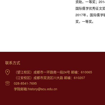
资助，一等奖；20
国际儒学优秀征文奖
2017年，国际儒
奖，一等奖。
联系方式
（望江校区）成都市一环路南一段24号 邮编：610065
（江安校区）成都市双流区川大路 邮编：610207
028-8541-7695
学院邮箱:history@scu.edu.cn