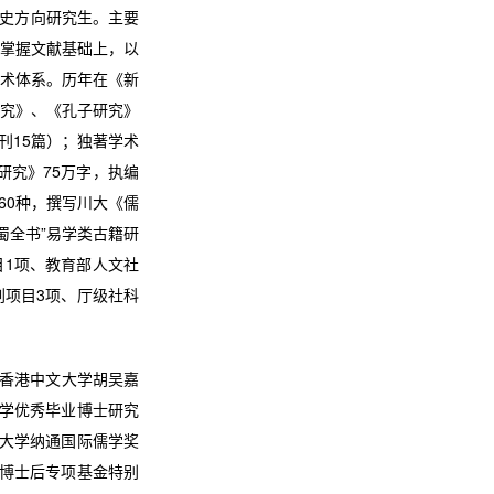
史方向研究生。主要
掌握文献基础上，以
术体系。历年在《新
究》、《孔子研究》
刊15篇）；独著学术
研究》75万字，执编
60种，撰写川大《儒
蜀全书”易学类古籍研
目1项、教育部人文社
划项目3项、厅级社科
，香港中文大学胡吴嘉
大学优秀毕业博士研究
川大学纳通国际儒学奖
学博士后专项基金特别