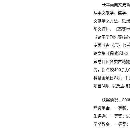
长年面向文史哲专
从事文献学、儒学、
文献学之方法、思想
华文摘》、《高等学
《诸子学刊》等核心
专著《古〈乐〉七考
论文集《儒藏论坛》
藏总目》各类古籍提
究，新点校400余
科基金项目2项、中
项目6项、以及主持
获奖情况：2005
环奖学金，一等奖；
生评选，一等奖；2
学奖教金，一等奖；