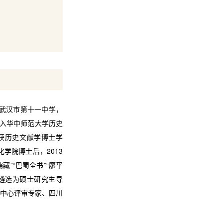
于武汉市第十一中学，
考入华中师范大学历史
，获历史文献学博士学
化学院博士后，2013
藏”“巴蜀全书”“廖平
学遴选为硕士研究生导
中心评审专家、四川