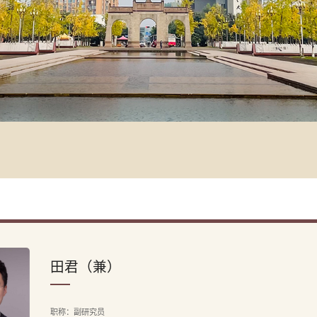
田君（兼）
职称：副研究员