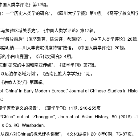
《中国人类学评论》第
12
辑。
山：一个历史人类学的研究”，《四川大学学报》第
4
期。《高等学校文科
喜马拉雅区域关系史”，《中国人类学评论》第
17
辑。
大学解放前后”（施坚雅著，陈波译，郝瑞校），《中国人类学评论》
20
辑
学席明纳——川大李安宅讲座特辑”按语，《中国人类学评论》
20
辑。
际的小白山鹿圈”，《近代史研究》
4
期。
多夫制’研究的中国和南亚传统”，《藏学学刊》第
7
辑。
:
以尼泊尔洛域为例”，《西南民族大学学报》
1
期。
，《宗教人类学》第四辑。
f ‘China’ in Early Modern Europe.” Journal of Chinese Studies in Histor
LC.
藏学家柔克义的探索”，《藏学学刊》
11
期
, 240-255
页。
China” out of “Zhongguo”, Journal of Asian History, 50 (2016) -1
 & Co. KG, Wiesbaden.
中国：从西方对China的概念建构谈起”，《文化纵横》2018年6期，76-87页。