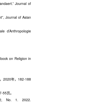
tandaert.” Journal of
t”, Journal of Asian
le d’Anthropologie
book on Religion in
20年，182-188
-55页。
2, No. 1. 2022.