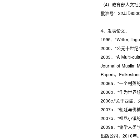
（4）教育部人文社
批准号：22JJD850
4、发表论文：
1995
．“
Writer, ling
2000
．“公元十世纪
2003
．“
A Multi-cul
Journal of Muslim Mi
Papers
，
Folkestone
2006a
．“一个村落
2006b
．“作为世界
2006c.
“关于西藏：
2007a
．“朝廷与佛
2007b
．“祖尼小镇
2009a
．“儒学人类
出版公司，
2010
年