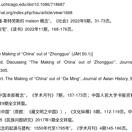
ls.uchicago.edu/doi/10.1086/718687
nal.org/index.php/hau/article/view/1668
-斯特劳斯的 maison 概念”，《社会》2022年5期，31-73页。
宅”,《读书》2022年11期，168-176页。
e Making of
“
China
”
out of
“
Zhongguo
”
(JAH 50.1)]
ld. Discussing “The Making of ‘China’ out of ‘Zhongguo’”, Journa
-305.
t. The Making of “China” out of “Da Ming”, Journal of Asian History, 
中国本部概念”，《学术月刊》
7
期，
157-173
页；中国人民大学书报资
年
9
期全文转载。
看中国”（原题：《藏文明之中国》），《文化纵横》
5
期，
112-119
页。中
5
《民族问题研究》
2017
年
1
期全文转载。
’概念的起源与建构：
1550
年代至
1795
年”，《学术月刊》
4
期
145-166
页。