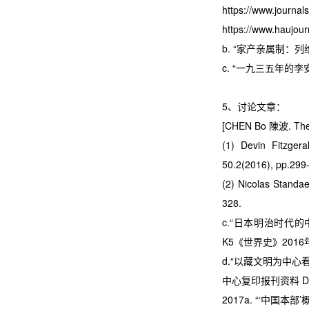
https://www.journa
https://www.haujour
b. “家产亲属制：列维
c. “一九三五年的李安
5、讨论文章：
[CHEN Bo
陳波
. Th
(1)
Devin Fitzgera
50.2(2016), pp.299
(2)
Nicolas Standaer
328.
c.
“日本明治时代的
K5
《世界史》
2016
d.
“以藏文明为中心
中心复印报刊资料
D
2017a.
“‘中国本部