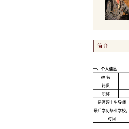
简 介
一、个人信息
姓 名
籍贯
职称
是否硕士生导师
最后学历毕业学校
时间