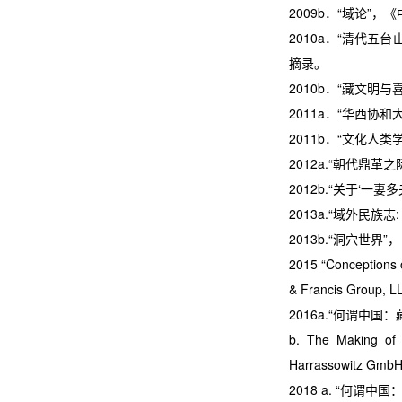
2009b
．“域论”，
2010a
．“清代五台
摘录。
2010b
．“藏文明与
2011a
．“华西协和
2011b
．“文化人类
2012a.
“朝代鼎革之
2012b.
“关于‘一妻
2013a.
“域外民族志
2013b.
“洞穴世界”
2015 “Conceptions o
& Francis Group, L
2016a.
“何谓中国：
b. The Making of “
Harrassowitz GmbH
2018 a. “何谓