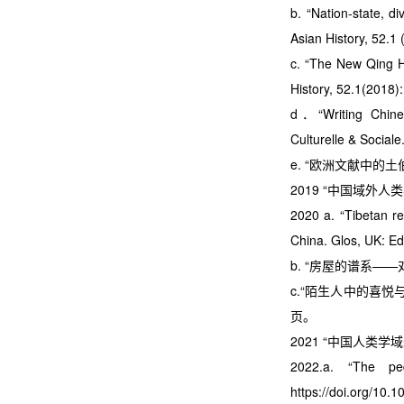
b. “Nation-state, di
Asian History, 52.
c. “The New Qing Hi
History, 52.1(2018
d．“Writing Chines
Culturelle & Sociale
e. “欧洲文献中的土
2019 “中国域外人
2020 a. “Tibetan r
China. Glos, UK: Ed
b. “房屋的谱系—
c.“陌生人中的喜悦
页。
2021 “中国人类
2022.a. “The p
https://doi.org/10.