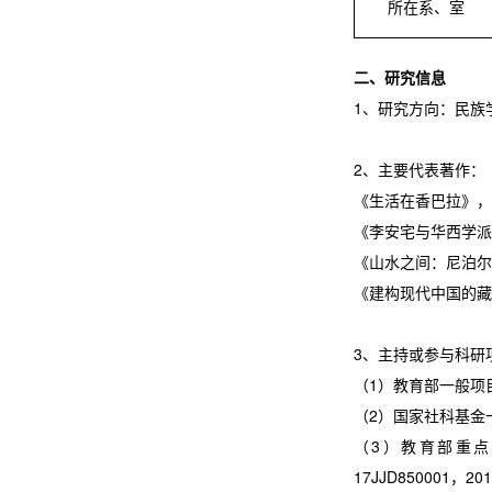
所在系、室
二、研究信息
1、研究方向：民族
2、主要代表著作：
《生活在香巴拉》，
《李安宅与华西学派
《山水之间：尼泊尔
《建构现代中国的藏
3、主持或参与科研
（1）教育部一般项目：
（2）国家社科基金一般
（3）教育部重
17JJD850001，2