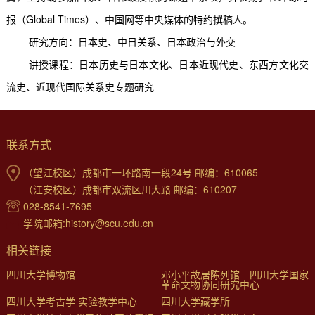
报（
Global Times
）、中国网等中央媒体的特约撰稿人。
研究方向：
日本史、中日关系、日本政治与外交
讲授课程：日本历史与日本文化、日本近现代史、东西方文化交
流史、近现代国际关系史专题研究
联系方式
（望江校区）成都市一环路南一段24号 邮编：610065
（江安校区）成都市双流区川大路 邮编：610207
028-8541-7695
学院邮箱:history@scu.edu.cn
相关链接
四川大学博物馆
邓小平故居陈列馆—四川大学国家
革命文物协同研究中心
四川大学考古学 实验教学中心
四川大学藏学所