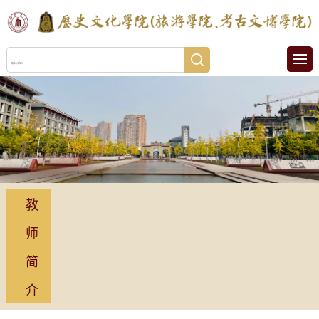
教
师
简
介