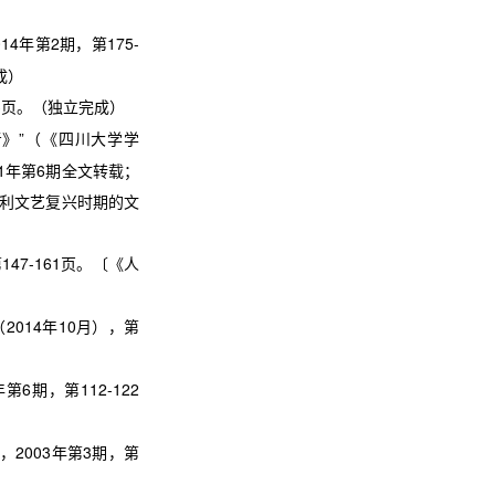
014
年第
2
期，第
175-
成）
3
页。（独立完成）
考》
”
（《四川大学学
1
年第
6
期全文转载；
利文艺复兴时期的文
第
147-161
页。〔《人
（
2014
年
10
月），第
年第
6
期，第
112-122
，
2003
年第
3
期，第