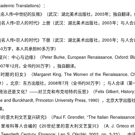
ademic Translations
）：
苑名人传
•
中世纪的反叛》（武汉：湖北美术出版社，
2003
年；独自翻译，
苑名人传
•
巨人的时代》上册（武汉：湖北美术出版社，
2003
年；与人合
苑名人传
•
巨人的时代》下册（武汉：湖北美术出版社，
2003
年；与人合
40
万字，本人共承担
80
多万字）
复兴：中心与边缘》（
Peter Burke, European Renaissance, Oxford: Bl
007
年
12
月，全书约
30
万字），独自翻译。
兴时期的妇女》（
Margaret King, The Women of the Renaissance, Chi
1
），北京：东方出版社，
2008
年
7
月（全书约
30
万字）；与人合译（第
政治还是文化？
——
对兰克和布克哈特的反思》（
Felix Gilbert, History
e and Burckhardt, Princeton University Press, 1990
），北京大学出版
译。
年的意大利文艺复兴研究》（
Paul F. Grendler, “The Italian Renaissance
格里埃科等人合编的《
20
世纪里的意大利文艺复兴》（
A. J. Grieco et 
Twentieth Century, Florence: Leo S. Olschki, 2002, pp. 3-23
），中