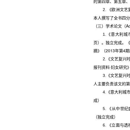
的第四章、第五章、
《欧洲文艺
2.
本人撰写了全书四分
（三）学术论文（
Ac
《意大利城
1.
页）。独立完成。
摘》（
2013
年第
4
期
《文艺复兴
2.
报刊资料
·
妇女研究
《文艺复兴
3.
人主要负责该文的第
《意大利城
4.
成）
《从中世纪
5.
（独立完成）
《立面与透
6.