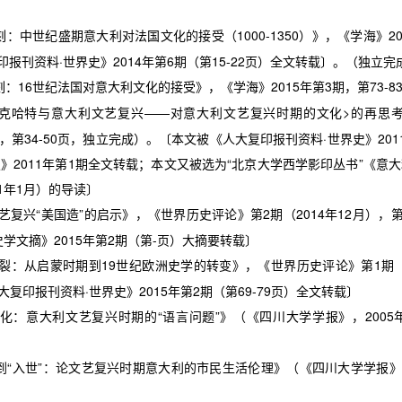
刻：中世纪盛期意大利对法国文化的接受（
1000-1350
）》，《学海》
2
印报刊资料
·
世界史》
2014
年第
6
期（第
15-22
页）全文转载〕。（独立完
刻：
16
世纪法国对意大利文化的接受》，《学海》
2015
年第
3
期，第
73-8
克哈特与意大利文艺复兴
——
对
意大利文艺复兴时期的文化
>
的再思
，第
34-50
页，独立完成）。〔本文被《人大复印报刊资料
·
世界史》
201
报》
2011
年第
1
期全文转载；本文又被选为
“
北京大学西学影印丛书
”
《意大
1
年
1
月）的导读〕
艺复兴
“
美国造
”
的启示》，《世界历史评论》第
2
期（
2014
年
12
月），
史学文摘》
2015
年第
2
期（第
-
页）大摘要转载〕
裂：从启蒙时期到
19
世纪欧洲史学的转变》，《世界历史评论》第
1
期
大复印报刊资料
·
世界史》
2015
年第
2
期（第
69-79
页）全文转载〕
化：意大利文艺复兴时期的
“
语言问题
”
》（《四川大学学报》，
2005
到
“
入世
”
：论文艺复兴时期意大利的市民生活伦理》（《四川大学学报》