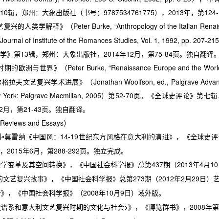
10
辑，郑州：大象出版社（书号：
9787534761775
），
2013
年，第
124
艺复兴的人类学解释》（
Peter Burke, “Anthropology of the Italian Rena
Journal of Institute of the Romances Studies, Vol. 1, 1992, pp. 207-215
学》第
13
辑，郑州：大象出版社，
2014
年
12
月，第
75-84
页。独自翻译
时期的欧洲与世界》（
Peter Burke, “Renaissance Europe and the Worl
尔格拉夫文艺复兴学术进展》（
Jonathan Woolfson, ed., Palgrave Adva
w York: Palgrave Macmillan, 2005
）第
52-70
页。《全球史评论》第七辑
2
月，第
21-43
页。独自翻译。
Reviews and Essays
）
科
•
莫雷纳《中国风：
14-19
世纪东方风格在意大利的演进》，《全球史评
，
2015
年
6
月，第
288-292
页。独立完成。
史学变革及其空间转换》，《中国社会科学报》总第
437
期（
2013
年
4
月
10
的文艺复兴故事》，《中国社会科学报》总第
273
期（
2012
年
2
月
29
日）
梦》，《中国社会科学报》（
2008
年
10
月
9
日）域外版。
史谱系和
意大利文艺复兴时期的文化与社会
>
》，《博览群书》，
2008
年第