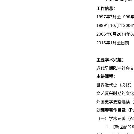
工作信息：
年
7
月至
1999
1997
年
10
月至
2006
1999
年
6
月
2014
年
6
2006
年
1
月至目前
2015
主要学术兴趣：
近代早期欧洲社会文
主讲课程：
世界近代史（必修）
文艺复兴时期的文化
外国史学要籍选读（
刘耀春著作目录（
P
（一）学术专著（
A
《新世纪的
1.