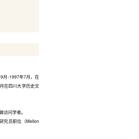
年
9
月
-1997
年
7
月，在
月在四川大学历史文
做访问学者。
研究员职位（
Mellon