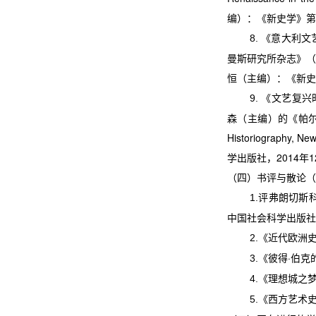
编）：《新史学》第
《意大利文
8.
曼斯研究所杂志》（
恒（主编）：《新史
《文艺复兴
9.
森（主编）的《帕
Historiography, Ne
学出版社，
2014
年
1
（四）书评与散论（
评弗朗切斯
1.
中国社会科学出版社
《近代欧洲
2.
《彼得
·
伯克
3.
《理想城之
4.
《西方艺术
5.