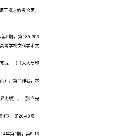
师王挺之教授合著，
年第
5
期，第
185-203
高等学校文科学术文
完成。〔《人大复印
页），第二作者，本
界史版）。（独立完
第
4
期，第
28-43
页。
014
年第
2
期，第
5-13