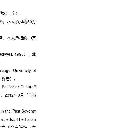
约
25
万字）。
译，本人承担约
30
万
译，本人承担约
30
万
ackwell, 1998
），北
cago: University of
一译者）。
: Politics or Culture?
社，
2012
年
9
月（全书
 in the Past Seventy
al, eds., The Italian
译文刊登在陈恒（主