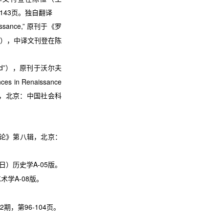
-143
页。独自翻译
issance,”
原刊于《罗
），中译文刊登在陈
。
d”
），原刊于沃尔夫
nces in Renaissance
，北京：中国社会科
论》第八辑，北京：
日）历史学
A-05
版。
艺术学
A-08
版。
2
期，第
96-104
页。