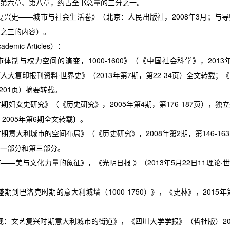
第六章、第八章，约占全书总量的三分之一。
复兴史
——
城市与社会生活卷》（北京：人民出版社，
2008
年
3
月；与导
之三的内容）。
ademic Articles
）：
市体制与权力空间的演变，
1000-1600
》（《中国社会科学》，
2013
《人大复印报刊资料
·
世界史》（
2013
年第
7
期，第
22-34
页）全文转载；《
201
页）摘要转载。
时期妇女史研究》（《历史研究》，
2005
年第
4
期，第
176-187
页），独立
》
2005
年第
6
期全文转载〕。
时期意大利城市的空间布局》（《历史研究》，
2008
年第
2
期，第
146-163
一部分和第三部分。
市
——
美与文化力量的象征》，《光明日报 》（
2013
年
5
月
22
日
11
理论
·
世
盛期到巴洛克时期的意大利城墙（
1000-1750
）》，《史林》，
2015
年
视：文艺复兴时期意大利城市的街道》，《四川大学学报》（哲社版）
2