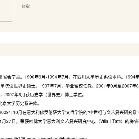
邮箱：
肃省会宁县。
1990
年
9
月
-1994
年
7
月，在四川大学历史系读本科。
1994
化学院读世界史硕士。
1997
年
7
月，毕业留校任教。
2001
年
9
月至
2007
年
6
，
2007
年
6
月获历史学（世界史）博士学位。
北京大学历史系进修。
2009
年
10
月在意大利佛罗伦萨大学文哲学院的
“
中世纪与文艺复兴研究系
”
1
月
27
日，荣获哈佛大学意大利文艺复兴研究中心（
Villa I Tatti
）的梅农
ochunscu@126.com; liuyaochun@hotmail.com