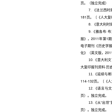
页。（独立完成）
《法兰西时
7.
181
页。〔《人大复
《意大利时
8.
《雅各布
·
布
9.
报》，
2011
年第
1
期
电子期刊《历史学
化》（英文版，
201
《意大利文
10.
大复印报刊资料
·
历
《延续与断
11.
114-132
页。〔《人
《语言与文
12.
页）。独立完成。
《从
“
出世
”
13.
页）。独立完成。