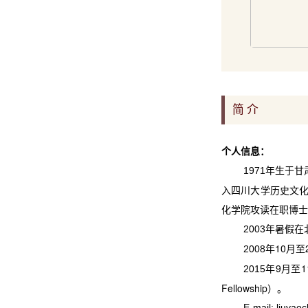
简 介
个人信息：
年生于甘
1971
入四川大学历史文
化学院攻读在职博士
年暑假在
2003
年
10
月至
2008
年
9
月至
1
2015
Fellowship
）。
E-mail: liuya