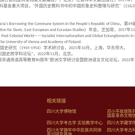
国社会制度转型档案文献编目〉，北京，社会科学文献出版社，
2019
年）
社科基金重大项目，
“
外国历史教科书中的中国形象史料整理与研究
”
（
21&Z
garia's Borrowing the Commune System in the People's Republic of China
，第
49
tion for Slavic, East European and Eurasian Studies
）年会，芝加哥，
2017
年
11
 Post-Colonial World——Socialist Internationalism and Global Entanglements in
the University of Vienna and Academy of Finland.
建国史研究（
1945-1954
）学术研讨会，
2021
年
10
月，上海，华东师大。
和国史跨学科论坛
”
，
2022
年
11
月，北京。
语非通用语高等教育
80
周年
”
欧洲文学研讨会暨欧洲语言文化论坛，
2022
年
相关链接
四川大学博物馆
邓小平故居陈
国家革命文物
四川大学考古学 实验教学中心
四川大学藏学
四川大学铸牢中华民族共同体
四川大学考古
意识研究基地