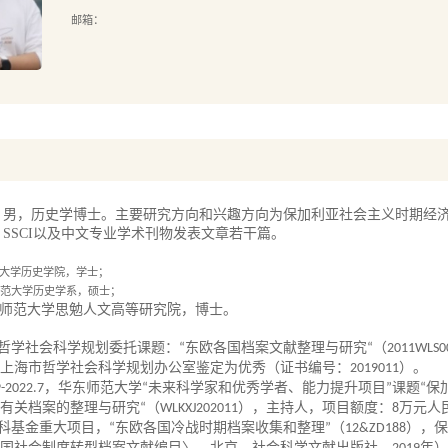
邮箱：
，男，历史学博士。主要研究方向和兴趣方向为保加利亚社会主义时期经
、
SSCI
以及中文专业学术刊物发表文章若干篇。
大学历史学院，学士；
范大学历史学系，硕士；
师范大学思勉人文高等研究院，博士。
哲学社会科学规划委托课题：
“
东欧各国档案文献整理与研究
“
（
2011WLS0
上海市哲学社会科学规划办公室鉴定为优秀（证书编号：
2019011
）。
-2022.7
，华东师范大学
“
未来科学家和优秀学者、能力提升项目
”
课题
“
保
有关档案的整理与研究
“
（
WLKXJ202011
），主持人，项目额度：
8
万元人
社科基金重大项目，
“
东欧各国冷战时期档案收集和整理
”
（
12&ZD188
），保