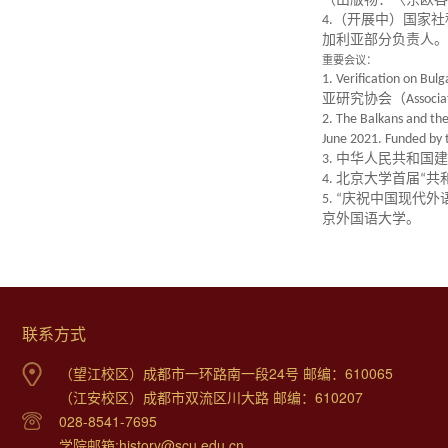
（出版物：〈东欧各
4
.（开展中）国家
加利亚部分负责人。
重要会议：
1
.
Verification on Bul
亚研究协会（
Associa
2
.
The Balkans and the
June 2021. Funded by 
3
. 中华人民共和国
4
. 北京大学首届
“
共
5.
“
庆祝中国现代外
京外国语大学。
联系方式
（望江校区）成都市一环路南一段24号 邮编：610065
（江安校区）成都市双流区川大路 邮编：610207
028-8541-7695
学院邮箱:history@scu.edu.cn