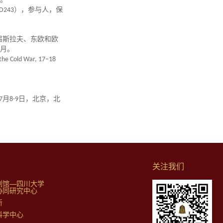
。
D243
），参与人，保
届斯拉夫、东欧和欧
月。
 the Cold War, 17–18
7
月
8-9
日，北京，北
关注我们
列馆—四川大学
协同研究中心
所
科学中心