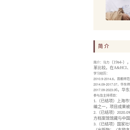
简 介
简介：马力
9
（
19
4-
）
革比较。在
A&HCI
学习经历：
2010.9-2014.6
，首都师范
2014.09-2017.07
，华东师
20
17
.09-20
23
.0
6
，华东
参与及主持项目：
1.
（已结项）上海市
编之一，项目成果被
2
.（已结项）
2020.09
方档案馆馆藏与中国
3
.（已结项）国家