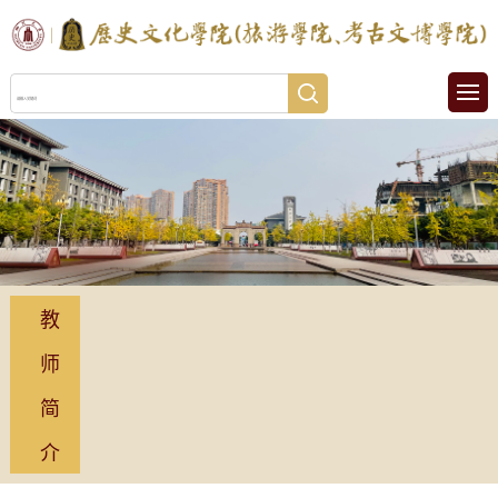
教
师
简
介