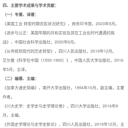
四、
主要学术成果与学术贡献：
（一）专著、译著：
《美国工业
转型时期农民状况研究》，商务印书馆，
2
023
年
5
月。
《进步与公正：美国早期的共和实验及其在工业化时代遭遇的挑
战》，中国社会科学出版社，
2
020
年
6
月。
《从传统到现代的历史转型》，四川人民出版社，
2
019
年
1
2月。
艾尔曼《科学在中国（
1
550
-
1900
）》，中国人民大学出版社，
2
016
年
5
月，主译。
（二）编著、主编：
《加拿大通史简编》，南开大学出版社，
1994
年
1
0月，副主编，主要
作者
。
《川大史学：史学史与史学理论卷》，四川大学出版社，
2
016
年
9
月，主编。
《外国史学理论与史学史新论》，四川人民出版社，
2
019
年
1
2月，主