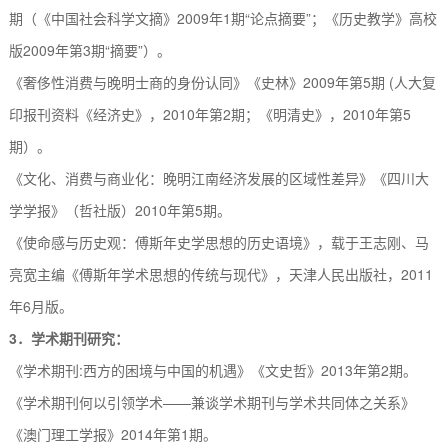
期（《中国社会科学文摘》
2009
年
1
期
“
论点摘要
”
；《历史教学》高校
版
2009
年第
3
期
“
摘要
”
）。
《奢侈性消费与晚明士商的身份认同》《史林》
2009
年第
5
期
(
人大复
印报刊资料《经济史》，
2010
年第
2
期；《明清史》，
2010
年第
5
期）。
《文化、消费与商业化：晚明江南经济发展的区域性差异》《四川大
学学报》（哲社版）
2010
年第
5
期。
《使命感与历史观：傅斯年史学思想的历史语境》，载于王志刚、马
亮宽主编《傅斯年学术思想的传统与现代》，天津人民出版社，
2011
年
6
月版。
3
．
学术期刊研究：
《学术期刊
:
西方的困境与中国的机遇》《文史哲》
2013
年第
2
期。
《学术期刊何以引领学术
——
兼谈学术期刊与学术共同体之关系》
《澳门理工学报》
2014
年第
1
期。