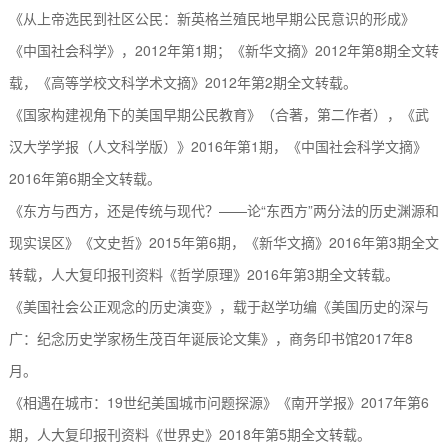
《从上帝选民到社区公民：新英格兰殖民地早期公民意识的形成》
《中国社会科学》，
2012
年第
1
期
；
《新华文摘》
2012
年第
8
期
全文转
载，
《高等学校文科学术文摘》
2012
年第
2
期全文转载
。
《国家构建视角下的美国早期公民教育》（合著，第二作者），《武
汉大学学报（人文科学版）》
2016
年第
1
期，《中国社会科学文摘》
2016
年第
6
期全文转载。
《东方与西方，还是传统与现代？
——论“东西方”两分法的历史渊源和
现实误区》《文史哲》
2015
年第
6
期，《新华文摘》
2016
年第
3
期全文
转载，人大复印报刊资料《哲学原理》
2016
年第
3
期全文转载。
《美国社会公正观念的历史演变》，载于赵学功编《美国历史的深与
广：纪念历史学家杨生茂百年诞辰论文集》，商务印书馆
2017
年
8
月。
《相遇在城市：
19
世纪美国城市问题探源》《南开学报》
2017
年第
6
期，人大复印报刊资料《世界史》
2018
年第
5
期全文转载。