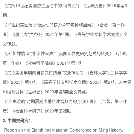
《试析
1
9
世纪美国劳工运动中的
“例外论”》《世界历史》
20
19
年第
6
期。
《
1
9
世纪美国反堕胎运动的权力争夺与种族因素》（合著，第一作
者）《厦门大学学报》
2
021
年第
4
期，《高等学校文科学术文摘》全
文转载。
《从
“姐妹情谊”到“女性差异”：美国女性史研究范式的转变》（合著，
第一作者）《社会科学战线》
2
021
年第
7
期。
《试论美国早期的自耕农传统与
“农业神话”》《吉林大学社会科学学
报》
2
023
年第
1
期，《高等学校文科学术文摘》
2
023
年第
2
期，人大复
印报刊资料《世界史》
2
023
年第
5
期全文转载。
《
“自由渡航”时期夏威夷地区冲绳移民的身份困境》（合著，第一作
者）《社会科学研究》
2
023
年第
2
期。
2
.
中国史研究：
“Report on the Eighth International Conference on Ming History,”