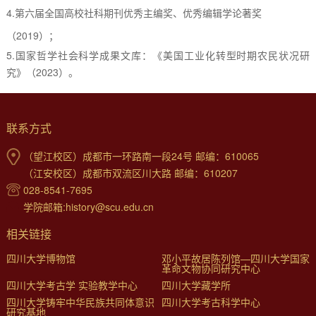
4.
第六届全国高校社科期刊优秀主编奖、优秀编辑学论著奖
（
2
019）；
5.
国家哲学社会科学成果文库：《美国工业化转型时期农民状况研
究》（
2
023）。
联系方式
（望江校区）成都市一环路南一段24号 邮编：610065
（江安校区）成都市双流区川大路 邮编：610207
028-8541-7695
学院邮箱:history@scu.edu.cn
相关链接
四川大学博物馆
邓小平故居陈列馆—四川大学国家
革命文物协同研究中心
四川大学考古学 实验教学中心
四川大学藏学所
四川大学铸牢中华民族共同体意识
四川大学考古科学中心
研究基地