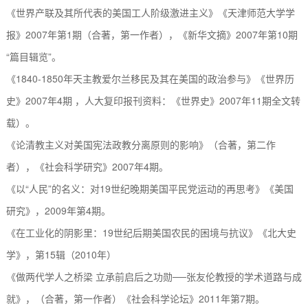
《世界产联及其所代表的美国工人阶级激进主义》《天津师范大学学
报》
2007
年第
1
期（合著，第一作者）
，
《新华文摘》
2007
年第
10
期
“
篇目辑览
”
。
《
1840-1850
年天主教爱尔兰移民及其在美国的政治参与》《世界历
史》
2007
年
4
期
，
人大复印报刊资料：《世界史》
2007
年
11
期
全文转
载
）。
《论清教主义对美国宪法政教分离原则的影响》（合著，第二作
者）
，
《社会科学研究》
2007
年
4
期
。
《以
“
人民
”
的名义：对
19
世纪晚期美国平民党运动的再思考》《美国
研究》，
2009
年第
4
期。
《在工业化的阴影里：
19
世纪后期美国农民的困境与抗议》《北大史
学》，第
15
辑（
2010
年）
《做两代学人之桥梁
立承前启后之功勋
──
张友伦教授的学术道路与成
就》，（
合著，
第一作者）《社会科学论坛》
2011
年第
7
期。