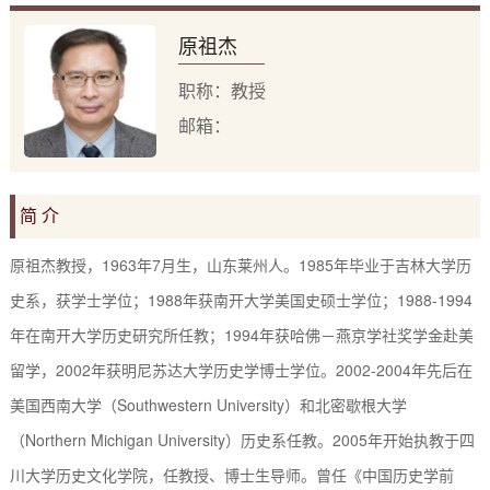
原祖杰
职称：教授
邮箱：
简 介
原祖杰教授，
1963
年
7
月生，山东莱州人。
1985
年毕业于吉林大学历
史系，获学士学位；
1988
年获南开大学美国史硕士学位；
1988-1994
年在南开大学历史研究所任教；
1994
年获哈佛－燕京学社奖学金赴美
留学，
2002
年获明尼苏达大学历史学博士学位。
2002-2004
年先后在
美国西南大学（
Southwestern University
）和北密歇根大学
（
Northern Michigan University
）历史系任教。
2005
年开始执教于四
川大学历史文化学院
，任教授、博士生导师
。
曾任
《中国历史学前