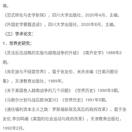
编。
《范式转化与史学新探》，四川大学出版社，
2
020
年
4
月，主编。
《外国史学要籍选读》，四川大学出版社，
2
020
年
8
月，主编。
（三）学术论文：
1
．世界
史研究：
《灵活反应战略的实施与越南战争的升级》《南开史学》
1988
年
2
期。
《肯尼迪与不结盟世界》，载于张友伦
、
米庆余编《日美问题论
集》，天津教育出版社，
1989年。
《关于美国卷入越南战争的几个问题》《世界历史》
1990
年
3
期。
《马歇尔计划与战后欧洲复兴》《世界历史》
1991
年
5
期。
《通往福利资本主义之路：罗斯福新政及其后的政府改革》，载于张
友伦
,
李剑鸣编《美国的社会运动与政府改革》，天津教育出版社，
1992
年
2
月
。