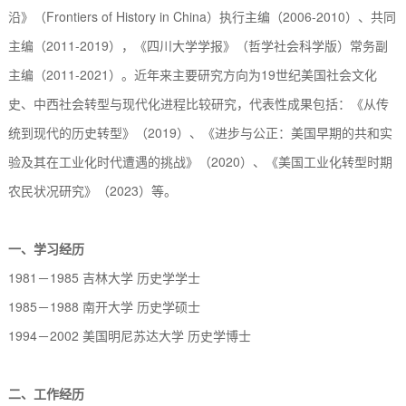
沿》（
Frontiers of History in China
）
执行主编（
2006-2010
）、共同
主编
（
2011-2019
）
，《四川大学学报》（哲学社会科学版）常务副
主编
（
2011-
2021）
。
近年来
主要研究方向为
19
世纪美国
社会文化
史、
中西
社会转型与
现代化进程比较
研究，代表性成果包括：《从传
统到现代的历史转型》（
2
019
）、《进步与公正：美国早期的共和实
验及其在工业化时代遭遇的挑战》（
2
020
）、《美国工业化转型时期
农民状况研究》（
2
023）等。
一、
学习经历
1981
－
1985
吉林大学 历史学学士
1985
－
1988
南开大学 历史学硕士
1994
－
2002
美国明尼苏达大学 历史学博士
二、
工作经历