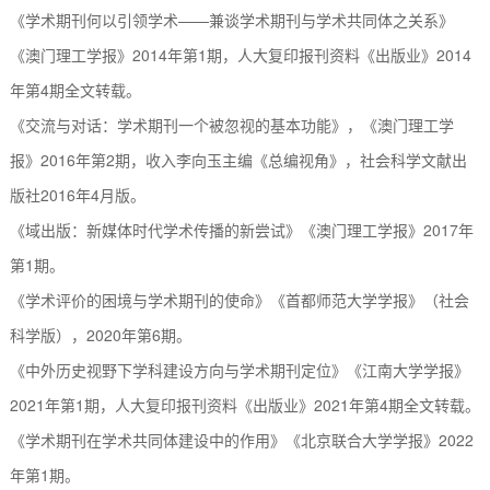
《学术期刊何以引领学术
——兼谈学术期刊与学术共同体之关系》
《澳门理工学报》
2014
年第
1
期，人大复印报刊资料《出版业》
2014
年第
4
期全文转载。
《交流与对话：学术期刊一个被忽视的基本功能》，《澳门理工学
报》
2016
年第
2
期，收入李向玉主编《总编视角》，社会科学文献出
版社
2016
年
4
月版。
《域出版：新媒体时代学术传播的新尝试》《澳门理工学报》
201
7年
第1期。
《学术评价的困境与学术期刊的使命》《首都师范大学学报》（社会
科学版），
2
020
年第
6
期。
《中外历史视野下学科建设方向与学术期刊定位》《江南大学学报》
2
021
年第
1
期，人大复印报刊资料《出版业》
2
021
年第
4
期全文转载。
《学术期刊在学术共同体建设中的作用》《北京联合大学学报》
2
022
年第
1
期。