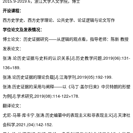
，浙江大学人文学院，博士
2015.9-2019.6
开设课程：
西方史学史、西方史学理论、公共史学、论证逻辑与论文写作
学位论文及发表情况：
博士论文：历史证据研究——从逻辑的观点看，指导老师：陈新 教授
发表论文：
张涛
.
论历史证据与史料的认识关系
[J].
历史教学问题
,2019(06):131-
136+189.
张涛
.
论历史证据的理论负载
[J].
江海学刊
,2019(05):192-199.
张涛
.
历史证据的采用与阐释
——
以《马丁
·
盖尔归来》中贝特朗的形塑
为例
[J].
学术研究
,2019(08):114-122+178.
翻译论文：
尤尼
-
马蒂
·
库卡宁
,
张涛
.
历史编纂中的表现主义和非表现主义
[J].
天津社
会科学
,2021,(04):142-152.