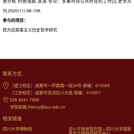
黑尔格·约德海姆
,
张涛
.
导论：多重时间与共时化的工作
[J].
史学月
刊
,2020(11):98-108.
参与的项目：
西方后叙事主义历史哲学研究
联系方式
（望江校区）成都市一环路南一段24号 邮编：610065
（江安校区）成都市双流区川大路 邮编：610207
028-8541-7695
学院邮箱:history@scu.edu.cn
相关链接
四川大学博物馆
邓小平故居陈列馆—四川大学国家
革命文物协同研究中心