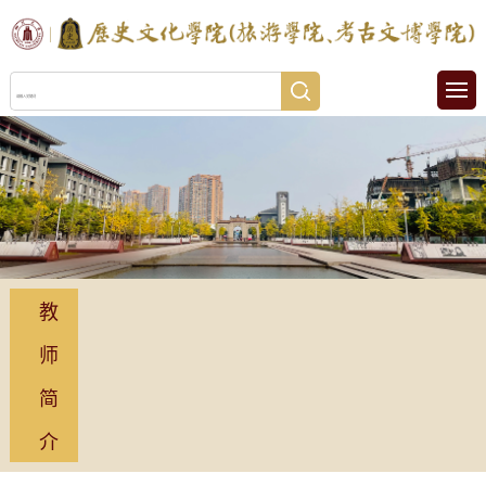
教
师
简
介