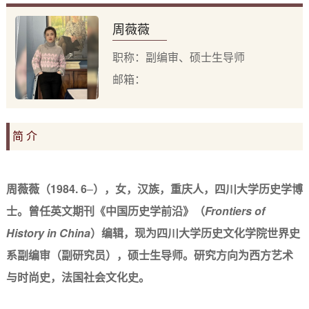
周薇薇
职称：副编审、硕士生导师
邮箱：
简 介
周薇薇
（1
984. 6
–
），女，汉族，重庆人，
四川大学历史学博
士。曾任英文期刊《中国历史学前沿》
（
Fro
ntiers of
History in China
）
编辑
，现为
四川大学历史文化学院世界史
系副编审
（
副研究员
），硕士生导师
。研究方向为西方艺术
与时尚史，法国
社会
文化史。