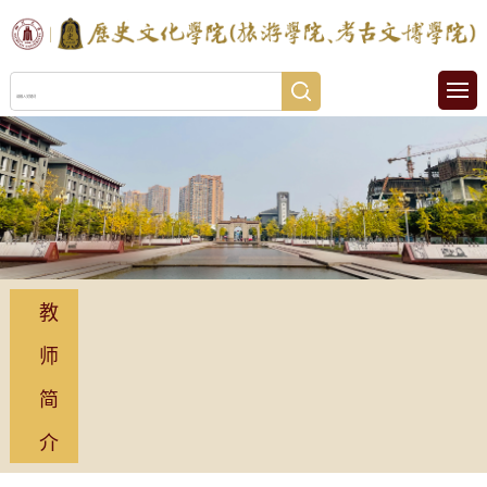
教
师
简
介