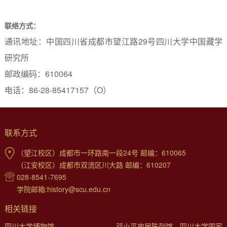
联络方式：
通讯地址：中国四川省成都市望江路
29
号四川大学中国藏学
研究所
邮政编码：
610064
电话：
86-28-85417157
（
O
）
联系方式
（望江校区）成都市一环路南一段24号 邮编：610065
（江安校区）成都市双流区川大路 邮编：610207
028-8541-7695
学院邮箱:history@scu.edu.cn
相关链接
四川大学博物馆
邓小平故居陈列馆—四川大学国家