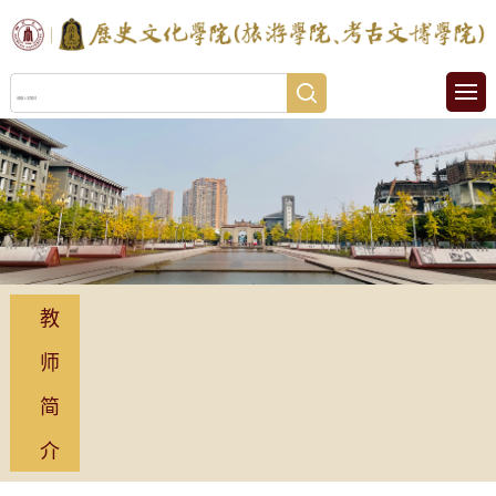
教
师
简
介