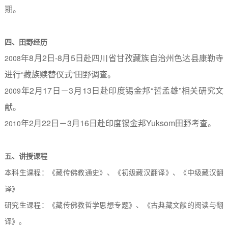
期。
四、田野经历
年
8
月
2
日
-8
月
5
日赴四川省甘孜藏族自治州色达县康勒寺
2008
进行“藏族赎替仪式”田野调查。
年
2
月
17
日－
3
月
13
日赴印度锡金邦“哲孟雄”相关研究文
2009
献。
年
2
月
22
日－
3
月
16
日赴印度锡金邦
Yuksom
田野考查。
2010
五、讲授课程
本科生课程：《藏传佛教通史》、《初级藏汉翻译》、《中级藏汉翻
译》
研究生课程：《藏传佛教哲学思想专题》、《古典藏文献的阅读与翻
译》。