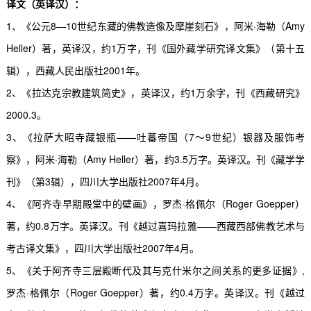
译文（英译汉）：
1
、《公元
8
—
10
世纪东藏的佛教造像及摩崖刻石》，阿米·海勒（
Amy
Heller
）著，英译汉，约
1
万字，刊《国外藏学研究译文集》（第十五
辑），西藏人民出版社
2001
年。
2
、《拉达克宗教建筑简史》，英译汉，约
1
万余字，刊《西藏研究》
2000.3
。
3
、《拉萨大昭寺藏银瓶——吐蕃帝国（
7
～
9
世纪）银器及服饰考
察》，阿米·海勒（
Amy Heller
）著，约
3.5
万字。英译汉。刊《藏学学
刊》（第
3
辑），四川大学出版社
2007
年
4
月。
4
、《阿齐寺早期殿堂中的壁画》，罗杰·格佩尔（
Roger Goepper
）
著，约
0.8
万字。英译汉。刊《越过喜玛拉雅——西藏西部佛教艺术与
考古译文集》，四川大学出版社
2007
年
4
月。
5
、《关于阿齐寺三层殿断代及其与克什米尔之间关系的更多证据》
,
罗杰·格佩尔（
Roger Goepper
）著，约
0.4
万字。英译汉。刊《越过