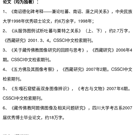
论文（均为独著）：
1
、《南诏德化碑考释——兼论吐蕃、南诏、唐之间关系》，中央民族
大学
1998
年优秀硕士论文，约
6
万余字，
1998
年；
2
、《从服饰图例试析吐蕃与粟特之关系》（上、下），约
2.7
万字，
《西藏研究》
2001. 3
、
4
。
CSSCI
中文检索期刊。
3
、《关于藏传佛教图像研究的回顾与思考》，《西藏研究》
2006
年
4
期。
CSSCI
中文检索期刊。
4
、《五方佛及其图像考察》，《西藏研究》
2007
年
2
期。
CSSCI
中文
检索期刊。
5
、《东嘎石窟壁画双身图像辨识》，《考古与文物》
2007
年
6
期。
CSSCI
中文检索期刊。
6
、《藏传佛教阿閦佛图像及相关问题研究》，四川大学考古系
2007
届优秀博士毕业论文，约
18
万字。