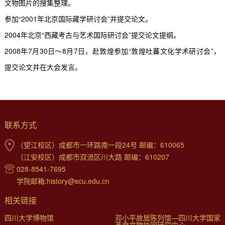
文物图片的搜集整理。
参加“
2001
年北京国际藏学研讨会”并提交论文。
2004
年北京“西藏考古与艺术国际研讨会”提交论文提纲。
2008
年
7
月
30
日～
8
月
7
日，赴敦煌参加“敦煌吐蕃文化学术研讨会”，
提交论文并在大会发言。
联系方式
（望江校区）成都市一环路南一段24号 邮编：610065
（江安校区）成都市双流区川大路 邮编：610207
028-8541-7695
学院邮箱:history@scu.edu.cn
相关链接
四川大学博物馆
邓小平故居陈列馆—四川大学国家
革命文物协同研究中心