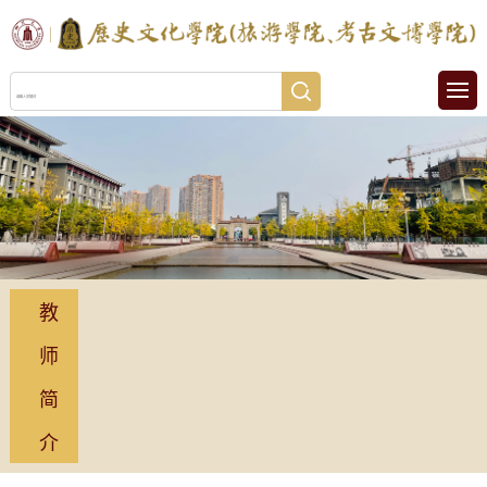
教
师
简
介