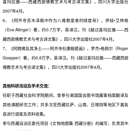
喜玛拉雅——西藏西部佛教艺术与考古译文集》，四川大学出版社
2007
年
4
月。
6
、《阿齐寺苏木泽殿中作为八难救度者的绿度母》，伊娃•艾林格
（
Eva Allinger
）著，约
0.7
万字，英译汉。刊《越过喜玛拉雅——西
藏西部佛教艺术与考古译文集》，四川大学出版社
2007
年
4
月。
7
、《阿閦佛及其净土——阿齐寺杜康殿壁画》，罗杰•格佩尔（
Roger
Goepper
）著，约
0.8
万字，英译汉。刊《越过喜玛拉雅——西藏西部
佛教艺术与考古译文集》，四川大学出版社
2007
年
4
月。
其他科研活动及学术交流：
任职于西藏社会科学院期间，曾参与美国国会图书馆藏事档案翻译及
其他课题研究工作；并多次至西藏拉萨、山南、日喀则等地区下属各
县进行调查及资料收集。
参与西藏自治区委托项目《文物地图集·西藏分册》的编写，负责其中