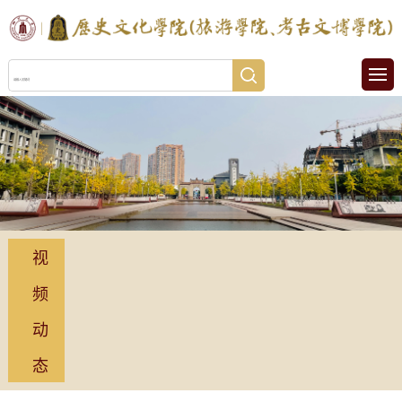
视
频
动
态