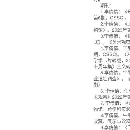
期刊：
1.李倩倩：
第6期，CSSCI
2.
李倩倩：《
物馆》，
2023年
3.李倩倩：
式》，《美术观察》
4.李倩倩、
期，CSSCI。（
学术卡片
转载，
十周年集》全文
5.李倩倩，
业遗址调查》，《
期）
6. 李倩倩
术观察》2022年第
7.
李倩倩：《
物馆：跨学科实验
8.李倩倩、
收藏、展示与诠释
9.
李倩倩：《