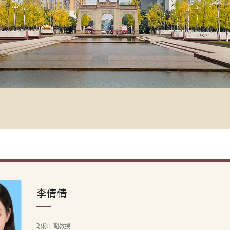
李倩倩
职称：副教授