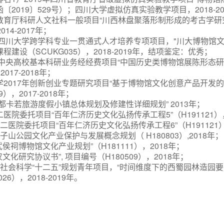
〔2019〕529号）；四川大学虚拟仿真实验教学项目，2018-2
省教育厅科研人文社科一般项目“川西林盘聚落形制形成的考古学研
014-2017年；
四川大学跨学科专业一贯通式人才培养专项项目，
"川大博物馆
课程建设（SCUKG035），2018-2019年，结项鉴定：优秀；
7年中央高校基本科研业务经经费项目“中国历史类博物馆展陈形态研
2017-2018年；
学2017年创新创业专题研究项目“基于博物馆文化创意产品开发的
9），2017-2018年；
昌都卡若旅游度假小镇总体规划及修建性详细规划” 2013年；
二医院委托项目“百年仁济历史文化弘扬传承工程5”（H191121），
市二医院委托项目“百年仁济历史文化弘扬传承工程6”（H191121）
塔子山公园文化产业保护与发展概念规划（ H180803）,2018年；
武侯祠博物馆文化产业规划”（H181111），2018年；
汉文化研究协议书”, 项目编号（H180509），2018年；
川省社会科学“十二五”规划青年项目，“时间维度下的西蜀园林造园
26），2018-2019年。