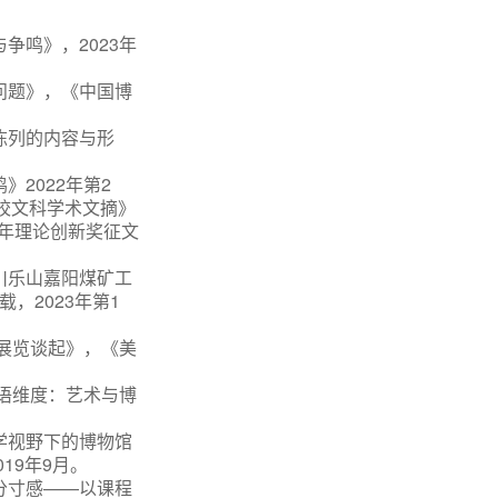
争鸣》，2023年
问题》，《中国博
陈列的内容与形
2022年第2
学校文科学术文摘》
青年理论创新奖征文
川乐山嘉阳煤矿工
，2023年第1
关展览谈起》，《美
语维度：艺术与博
学视野下的博物馆
19年9月。
分寸感
——以课程