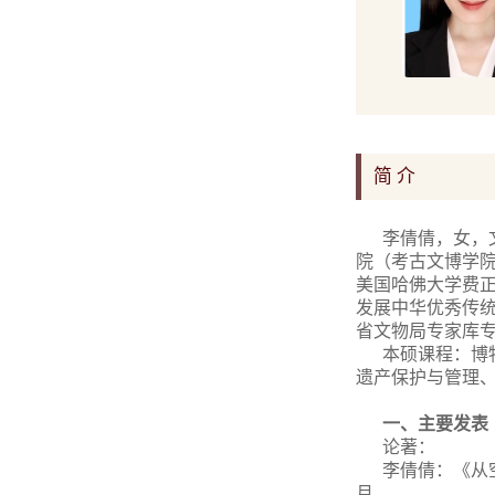
简 介
李倩倩，女，
院（考古文博学
美国哈佛大学费
发展中华优秀传
省文物局专家库
本硕课程：博
遗产保护与管理
一、主要发表
论著：
李倩倩：《从
月。