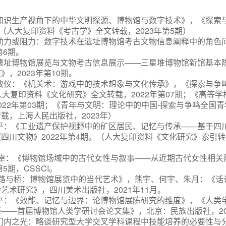
《知识生产视角下的中华文明探源、博物馆与数字技术》，《探索与
。（
人大复印资料《考古学》全文转载，
2023年第5期）
助力或阻力：数字技术在遗址博物馆考古文物信息阐释中的角色
第6期。
《遗址博物馆展览与文物考古信息展示——三星堆博物馆新馆基本
，2023年第10期。
王敬仪：《机关术：游戏中的技术想象与文化传承》，《探索与争鸣》
人大复印资料《文化研究》全文转载，
2022年第07期；《高等
2022年第03期；《青年与文明：理论中的中国-探索与争鸣全国
转载
，上海人民出版社，
2023年）
牛平：《工业遗产保护视野中的矿区居民、记忆与传承——基于四
四川文物》2022年第4期。（人大复印资料《文化研究》索引转载
、任卓：《博物馆场域中的古代女性与叙事——从近期古代女性相
5期，CSSCI。
路与桥：博物馆展览中的当代艺术》，熊宇、何宇、朱月：《话
艺术研究》，四川美术出版社，2021年11月。
牛平：《效能、记忆与边界：论博物馆展陈研究的维度》，《人类
——首届博物馆人类学研讨会论文集》，北京：民族出版社，20
门内之光：略谈研究型大学交叉学科课程中技能培养的必要性与