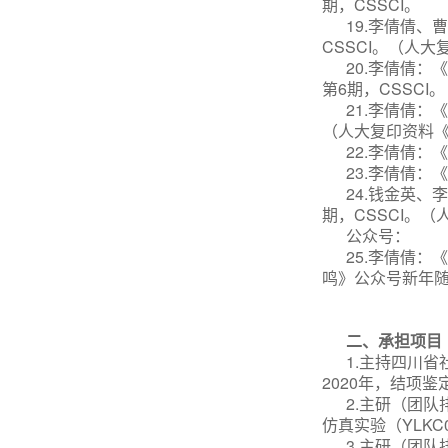
期，CSSCI。
19.李倩倩
CSSCI。（人
20.李倩倩
第6期，CSSCI
21.李倩倩：
（人大复印资料《
22.李倩倩：
23.李倩倩：
24.钱金英、
期，CSSCI。
公众号：
25.李倩倩
鸣》公众号新年
二、承担项目
1.主持四川省
2020年，结项鉴
2.
主研（团队
仿真实验（YLKC0
3.主研（团