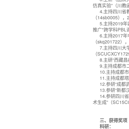
仿真实验”（川教函
4.主持四川
（14sb0005），2
5.主持2019
年
推广"跨学科PBL
6.主持201
（skq201722），
7.主持四川大
（SCUCXCY172
8.主研“西藏
9.主持成都市
10.主持成都
11.主持成都
12.参研“成都
13.参研“新都
14.参研四
术生成”（SC15C0
三、获得奖项
科研：