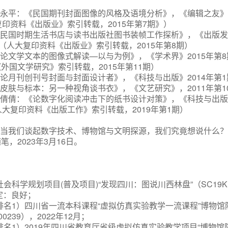
、曹永平：《民国期刊封面图像的风格及语境分析》，《编辑之友》2
大复印资料《出版业》索引转载，2015年第7期》）
：《民国时期生活书店与读书出版社图书装帧工作探析》，《出版发行
。（人大复印资料《出版业》索引转载，2015年第8期）
《论文学文本的图像式解读—以与为例》，《学术界》2015年第8期
外国文学研究》索引转载，2015年第11期）
《论月刊创刊号封面与封面设计者》，《科技与出版》2014年第1期
《皮肤与标本：另一种视角谈书衣》，《文艺研究》，2011年第10
李倩倩：《论数字化阅读冲击下的纸书设计对策》，《科技与出版》
（人大复印资料《出版工作》索引转载，2019年第1期）
：《当我们谈起数字技术、博物馆与文明探源，我们究竟想说什么
随笔，
2023年3月16日。
社会科学规划项目(普及项目)“发现四川：图说川西林盘”（SC19KP0
定：良好；
排名
1）四川省一流本科课程“虚拟仿真实验教学一流课程”博物
0239），2022年12月；
队排名1）2019年四川省教育厅省级虚拟仿真实验教学项目“博物