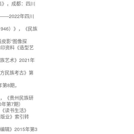
集》，成都：四川
——2022年四川
946）》，《民族
殿皮影”图像探
复印资料《造型艺
艺术》2021年
南方民族考古》第
年第8期，
》，《贵州民族研
0年第7期）
》《读书生活》
出版业》索引转
辑》2015年第3