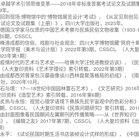
卓越学术引领思维变革——2018年非标准答案考试论文及试题
9年。
回到现场
:博物馆中的“博物馆展览设计”考试》，《从定见到创见
试论文及试题集（上册）》，四川大学出版社，2023年。
《德国汉学家马仪思的中国艺术考察与民族民俗文物收集（1933-1
5期，CSSCI。
：《晚清成都的信俗、戏剧与社会观念：四川大学博物馆藏“冥府十
学院学报（美术与设计版）》2022年第3期，CSSCI。（
人大
023年第1期）
：《疫情时代的艺术与艺术史——哈佛大学汪悦进教授访谈》，《民族
I。（人大复印资料《艺术学理论》索引转载，2022年第3期）
：《由成都西郊曾家包汉墓画像谈川西林盘聚落格局的初成》，《
，2020年10月。
《石与境：17—18世纪中国园林置石艺术》，《文艺研究》2016
大复印资料《造型艺术》索引转载，2016年第6期）
：《炙热与永恒：视觉心理学语境下彝族先民宇宙观中的色彩分析
2期，CSSCI。（人大复印资料《民族问题研究》索引转载，201
：《由封面图像看民国期间左翼期刊的传播策略——从《世界知识
》，《编辑之友》2017年第7期，CSSCI。（人大复印资料《
期）
、曹永平：《试论民国时期生活书店装帧设计式样的形成》，《中国编