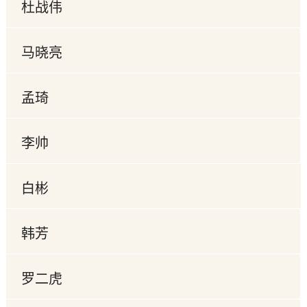
杜战伟
马晓亮
孟琦
李帅
白彬
韩芳
罗二虎