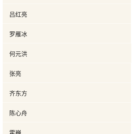
吕红亮
罗雁冰
何元洪
张亮
齐东方
陈心舟
霍巍