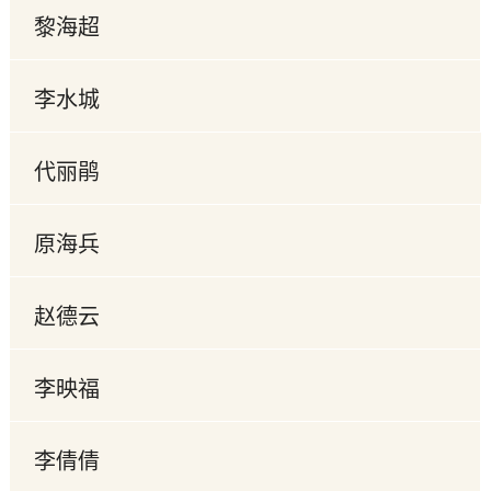
黎海超
李水城
代丽鹃
原海兵
赵德云
李映福
李倩倩