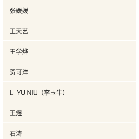
张媛媛
王天艺
王学烨
贺可洋
LI YU NIU（李玉牛）
王煜
石涛