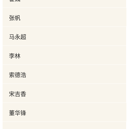
张帆
马永超
李林
索德浩
宋吉香
董华锋