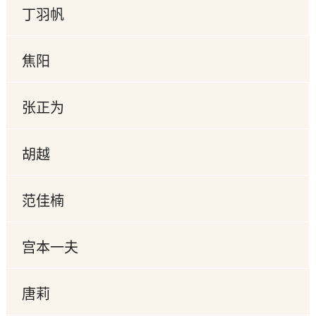
丁羽帆
焦阳
张正为
胡越
范佳楠
宫本一夫
唐莉