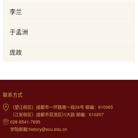
李兰
于孟洲
庞政
联系方式
（望江校区）成都市一环路南一段24号 邮编：610065
（江安校区）成都市双流区川大路 邮编：610207
028-8541-7695
学院邮箱:history@scu.edu.cn