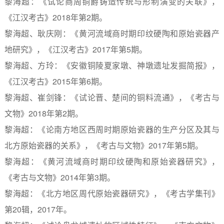
黎海超：《试论商周铜爵铸造传统与形制演变的关联》，
《江汉考古》
2018
年第
2
期。
黎海超、耿庆刚：《黄河流域商时期印纹硬陶和原始瓷器产
地研究》，《江汉考古》
2017
年第
5
期。
黎海超、方玲：《安徽铜陵夏家墩、神墩遗址发掘简报》，
《江汉考古》
2015
年第
6
期。
黎海超、崔剑锋：《试论晋、楚间的铜料流通》，《考古与
文物》
2018
年第
2
期。
黎海超：《论南方地区西周时期原始瓷器的生产分区及其与
北方原始瓷器的关系》，《考古与文物》
2017
年第
5
期。
黎海超：《黄河流域商时期印纹硬陶和原始瓷器研究》，
《考古与文物》
2014
年第
3
期。
黎海超：《北方地区周代原始瓷器研究》，《考古学集刊》
第
20
辑，
2017
年。