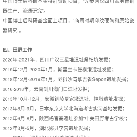
中国博士后科研基金特别资助项目，“先秦两汉四川盆地青铜
器生产、流通研究”。
中国博士后科研基金面上项目，“商周时期印纹硬陶和原始瓷
器研究”。
四、田野工作
年
-2021
年，四川广汉三星堆遗址祭祀坑发掘；
2020
年
12
月
-2020
年
1
月，斯里兰卡曼泰港遗址发掘；
2019
年
12
月
-2019
年
1
月，老挝沙湾拿吉省
Sepon
遗址发掘；
2018
年，云南剑川海门口遗址发掘；
2016-2018
年
10
月
-12
月，安徽铜陵夏家墩遗址、神墩遗址发掘；
2013
年
8
月
-9
月，日本东京大学北海道考古实习基地发掘；
2013
年
6
月
-8
月，陕西杨官寨遗址参加“中美田野考古学校”；
2012
年
3
月
-5
月，湖北郧县李营遗址发掘；
2012