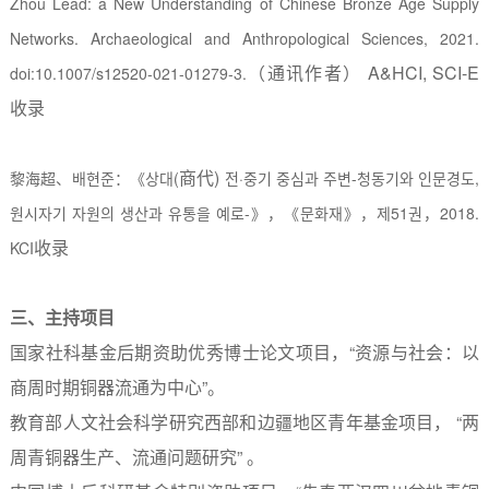
Zhou Lead: a New Understanding of Chinese Bronze Age Supply
Networks. Archaeological and Anthropological Sciences, 2021.
（通讯作者）
A&HCI, SCI-E
doi:10.1007/s12520-021-01279-3.
收录
商代
)
黎海超、
배현준
：《
상대
(
전
·
중기
중심과
주변
-
청동기와
인문경도
,
원시자기
자원의
생산과
유통을
예로
-
》，《
문화재
》，
제
51
권
，
2018.
收录
KCI
三、主持项目
国家社科基金后期资助优秀博士论文项目，“资源与社会：以
商周时期铜器流通为中心”。
教育部人文社会科学研究西部和边疆地区青年基金项目， “两
周青铜器生产、流通问题研究” 。