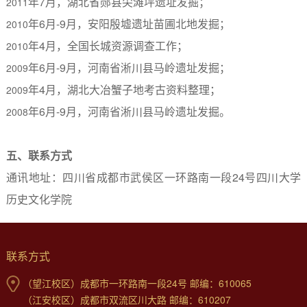
年
7
月，湖北省郧县尖滩坪遗址发掘；
2011
年
6
月
-9
月，安阳殷墟遗址苗圃北地发掘；
2010
年
4
月，全国长城资源调查工作；
2010
年
6
月
-9
月，河南省淅川县马岭遗址发掘；
2009
年
4
月，湖北大冶蟹子地考古资料整理；
2009
年
6
月
-9
月，河南省淅川县马岭遗址发掘。
2008
五、联系方式
通讯地址：四川省成都市武侯区一环路南一段
24
号四川大学
历史文化学院
联系方式
（望江校区）成都市一环路南一段24号 邮编：610065
（江安校区）成都市双流区川大路 邮编：610207