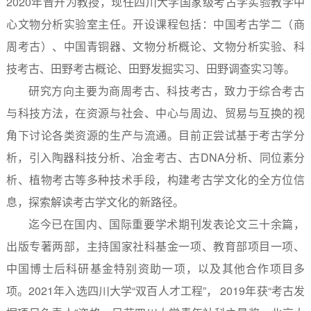
2020
年晋升为教授，现任四川大学国家级考古学实验教学中
心文物分析实验室主任。开设课程包括：中国考古学二（商
周考古）、中国青铜器、文物分析概论、文物分析实验、科
技考古、田野考古概论、田野发掘实习、田野调查实习等。
研究方向主要为商周考古、科技考古，致力于综合考古
与科技方法，在资源与社会、中心与周边、贸易与互换的视
角下讨论各类资源的生产与流通。目前正尝试基于考古学分
析，引入陶器科技分析、冶金考古、古
DNA
分析、同位素分
析、植物考古等多种技术手段，构建考古学文化的全方位信
息，探索解读考古学文化的新路径。
迄今已在国内、国际重要学术期刊发表论文三十余篇，
出版专著两部，主持国家社科基金一项、教育部项目一项、
中国博士后科研基金特别资助一项，以及其他合作项目多
项。
2021
年入选四川大学“双百人才工程”，
2019
年获“考古发