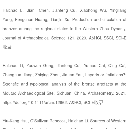
Haichao Li, Jianli Chen, Jianfeng Cui, Xiaohong Wu, Yingliang
Yang, Fengchun Huang, Tianjin Xu, Production and circulation of
bronzes among the regional states in the Western Zhou Dynasty,
Journal of Archaeological Science 121, 2020. A&HCI, SSCI, SCI-E
收录
Haichao Li, Yuewen Gong, Jianfeng Cui, Yumao Cai, Qing Cai,
Zhanghua Jiang, Zhiqing Zhou, Jianan Fan, Imports or imitations?:
Scientific and typological analysis of the bronze artefacts at the
Moutuo Archaeological Site, Sichuan, China. Archaeometry, 2021.
收录
https://doi.org/10.1111/arcm.12662. A&HCI, SCI-E
Yiu-Kang Hsu, O'Sullivan Rebecca, Haichao Li. Sources of Western