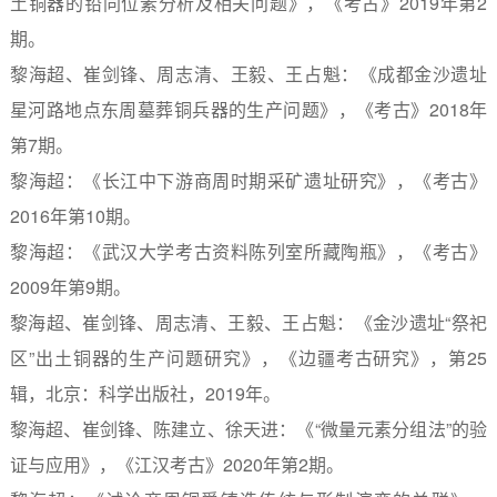
土铜器的铅同位素分析及相关问题》，《考古》
2019
年第
2
期。
黎海超、崔剑锋、周志清、王毅、王占魁：《成都金沙遗址
星河路地点东周墓葬铜兵器的生产问题》，《考古》
2018
年
第
7
期。
黎海超：《长江中下游商周时期采矿遗址研究》，《考古》
2016
年第
10
期。
黎海超：《武汉大学考古资料陈列室所藏陶瓶》，《考古》
2009
年第
9
期。
黎海超、崔剑锋、周志清、王毅、王占魁：《金沙遗址“祭祀
区”出土铜器的生产问题研究》，《边疆考古研究》，第
25
辑，北京：科学出版社，
2019
年。
黎海超、崔剑锋、陈建立、徐天进：《“微量元素分组法”的验
证与应用》，《江汉考古》
2020
年第
2
期。