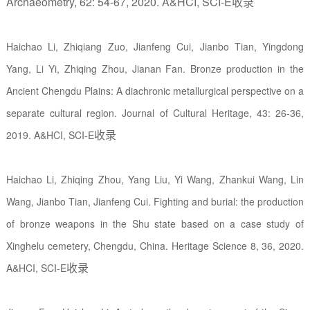
Archaeometry, 62: 54-67, 2020.
A&HCI, SCI-E
收录
Haichao Li, Zhiqiang Zuo, Jianfeng Cui, Jianbo Tian, Yingdong
Yang, Li Yi, Zhiqing Zhou, Jianan Fan. Bronze production in the
Ancient Chengdu Plains: A diachronic metallurgical perspective on a
separate cultural region. Journal of Cultural Heritage, 43: 26-36,
收录
2019. A&HCI, SCI-E
Haichao Li, Zhiqing Zhou, Yang Liu, Yi Wang, Zhankui Wang, Lin
Wang, Jianbo Tian, Jianfeng Cui. Fighting and burial: the production
of bronze weapons in the Shu state based on a case study of
Xinghelu cemetery, Chengdu, China. Heritage Science 8, 36, 2020.
收录
A&HCI, SCI-E