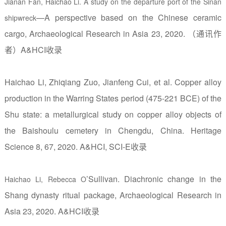
Jianan Fan, Haichao Li. A study on the departure port of the Sinan
—
A perspective based on the Chinese ceramic
shipwreck
cargo, Archaeological Research in Asia 23, 2020.
（通讯作
者）
A&HCI
收录
Haichao Li, Zhiqiang Zuo, Jianfeng Cui, et al. Copper alloy
production in the Warring States period (475-221 BCE) of the
Shu state: a metallurgical study on copper alloy objects of
the Baishoulu cemetery in Chengdu, China. Heritage
Science 8, 67, 2020.
A&HCI, SCI-E
收录
’
Sullivan. Diachronic change in the
Haichao Li, Rebecca O
Shang dynasty ritual package, Archaeological Research in
Asia 23, 2020. A&HCI
收录