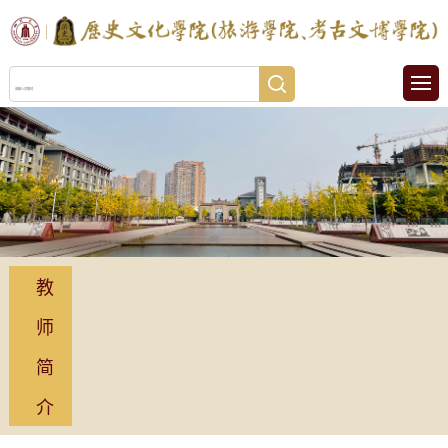
教
师
简
介