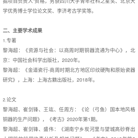
掘项目负责人”资格，另获四川大学青年社科之星奖、北京大
学优秀博士学位论文奖、李济考古学奖等。
二、主要学术成果
专著
1.
黎海超：《资源与社会：以商周时期铜器流通为中心》，北
京：中国社会科学出版社，
2020
年。
黎海超：《金道瓷行
-
商周时期北方地区印纹硬陶和原始瓷器
研究》，上海：上海古籍出版社，
2018
年。
论文
2.
黎海超、崔剑锋、王竑、任周方：《论（弓鱼）国本地风格
铜器的生产问题》，《考古》
2020
年第
1
期。
黎海超、崔剑锋、盛伟：《湖南宁乡炭河里与望城高砂脊出