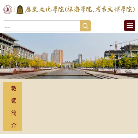
教
师
简
介