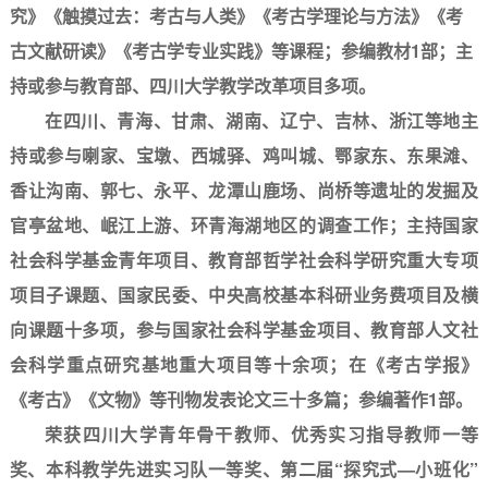
究》《触摸过去：考古与人类》《考古学理论与方法》《考
古文献研读》《考古学专业实践》
等课程；参编教材
1部；主
持或参与教育部、四川大学教学改革项目多项。
在四川、青海、甘肃、湖南、辽宁、吉林、浙江等地主
持或参与喇家、宝墩、西城驿、鸡叫城、鄂家东、东果滩、
香让沟南、郭七、永平、龙潭山鹿场、尚桥等遗址的发掘及
官亭盆地、岷江上游、环青海湖地区的调查工作；主持国家
社会科学基金青年项目、教育部哲学社会科学研究重大专项
项目子课题、国家民委、中央高校基本科研业务费项目及横
向课题十多项，参与国家社会科学基金项目、教育部人文社
会科学重点研究基地重大项目
等十余项；在《考古学报》
《考古》《文物》等刊物发表论文三十多篇；参编著作
1部。
荣获四川大学青年骨干教师、优秀实习指导教师一等
奖、本科教学先进实习队一等奖、第二届
“探究式—小班化”